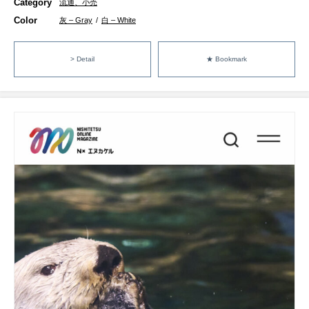
Category
流通、小売
Color
灰 – Gray
/
白 – White
> Detail
★ Bookmark