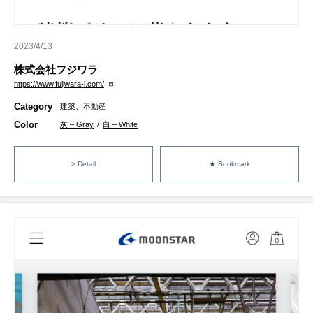
2023/4/13
株式会社フジワラ
https://www.fujiwara-l.com/
Category
建築、不動産
Color
灰 – Gray
/
白 – White
> Detail
★ Bookmark