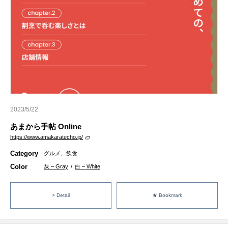
2023/5/22
あまから手帖 Online
https://www.amakaratecho.jp/
Category
グルメ、飲食
Color
灰 – Gray
/
白 – White
> Detail
★ Bookmark