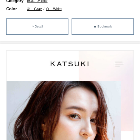
Category
建築、不動産
Color
灰 – Gray
/
白 – White
> Detail
★ Bookmark