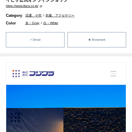
https://www.ibiza.co.jp/
Category
流通、小売
/
衣服、アクセサリー
Color
灰 – Gray
/
白 – White
> Detail
★ Bookmark