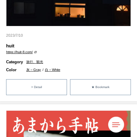
2023/7/10
huit
https://huit-8.com/
Category
旅行、観光
Color
灰 – Gray
/
白 – White
> Detail
★ Bookmark