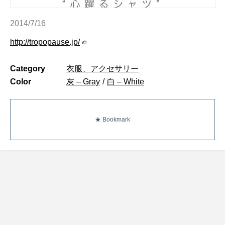
2014/7/16
http://tropopause.jp/
Category
衣服、アクセサリー
Color
灰 – Gray
/
白 – White
★ Bookmark