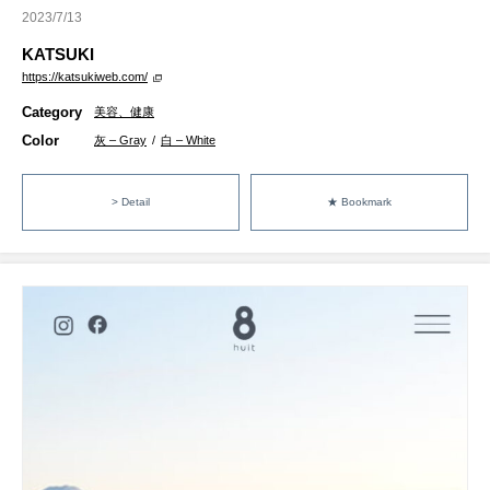
2023/7/13
KATSUKI
https://katsukiweb.com/
Category
美容、健康
Color
灰 – Gray
/
白 – White
> Detail
★ Bookmark