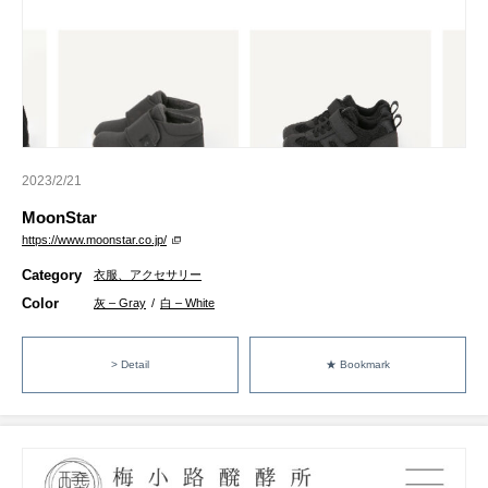
2023/2/21
MoonStar
https://www.moonstar.co.jp/
Category
衣服、アクセサリー
Color
灰 – Gray
/
白 – White
> Detail
★ Bookmark