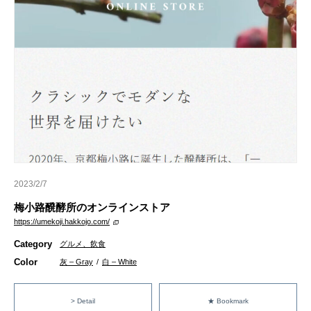
2023/2/7
梅小路醗酵所のオンラインストア
https://umekoji.hakkojo.com/
Category
グルメ、飲食
Color
灰 – Gray
/
白 – White
> Detail
★ Bookmark