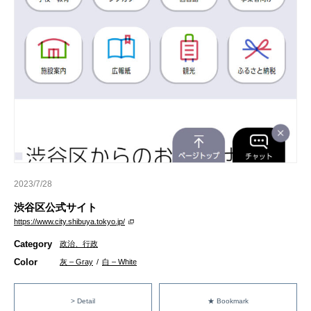
2023/7/28
渋谷区公式サイト
https://www.city.shibuya.tokyo.jp/
Category
政治、行政
Color
灰 – Gray
/
白 – White
> Detail
★ Bookmark