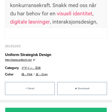
2013/12/23
Uniform Strategisk Design
http://www.uniform.no/
Category
デザイン、芸術
Color
桃 – Pink
/
灰 – Gray
> Detail
★ Bookmark