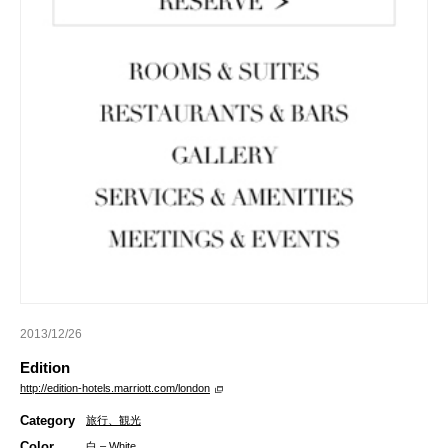
2013/12/26
Edition
http://edition-hotels.marriott.com/london
Category
旅行、観光
Color
白 – White