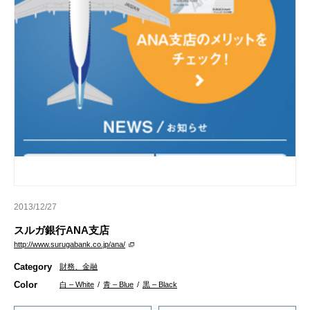
2013/12/27
スルガ銀行ANA支店
http://www.surugabank.co.jp/ana/
Category
財務、金融
Color
白 – White
/
青 – Blue
/
黒 – Black