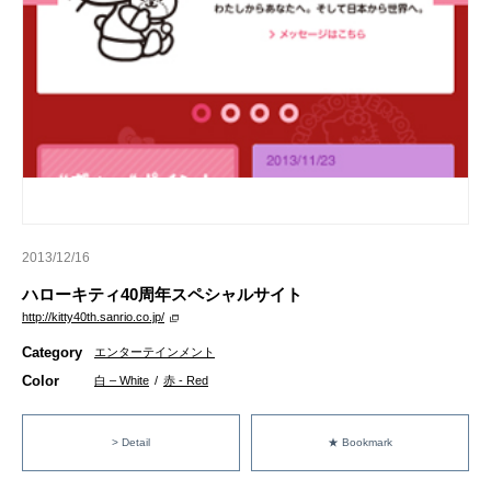
2013/12/16
ハローキティ40周年スペシャルサイト
http://kitty40th.sanrio.co.jp/
Category
エンターテインメント
Color
白 – White
/
赤 - Red
> Detail
★ Bookmark