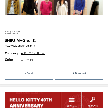
2013/12/17
SHIPS MAG vol.11
http://www.shipsmag.jp/
Category
衣服、アクセサリー
Color
白 – White
> Detail
★ Bookmark