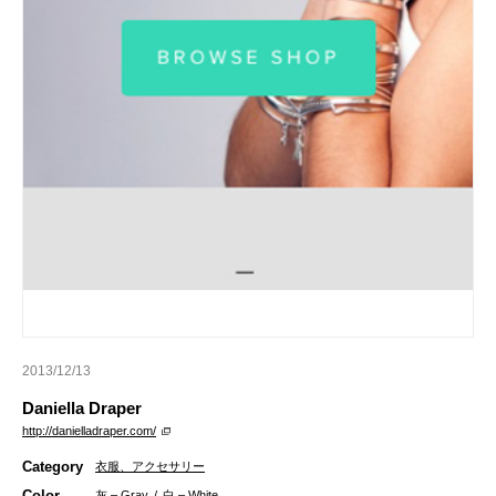
2013/12/13
Daniella Draper
http://danielladraper.com/
Category
衣服、アクセサリー
Color
灰 – Gray
/
白 – White