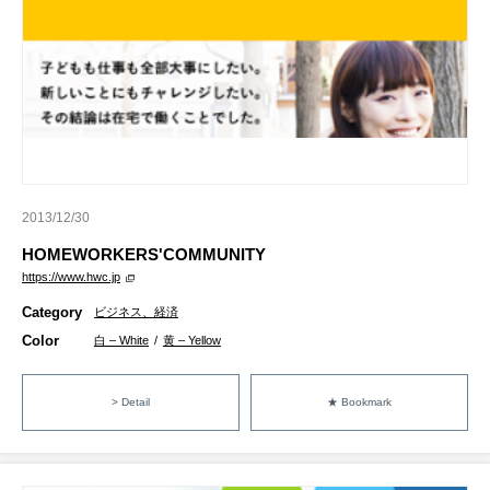
2013/12/30
HOMEWORKERS'COMMUNITY
https://www.hwc.jp
Category
ビジネス、経済
Color
白 – White
/
黄 – Yellow
> Detail
★ Bookmark