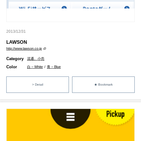
2013/12/31
LAWSON
http://www.lawson.co.jp
Category
流通、小売
Color
白 – White
/
青 – Blue
> Detail
★ Bookmark