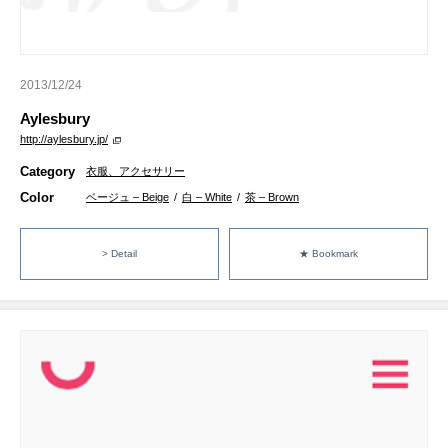
2013/12/24
Aylesbury
http://aylesbury.jp/
Category
衣服、アクセサリー
Color
ベージュ – Beige
/
白 – White
/
茶 – Brown
> Detail
★ Bookmark