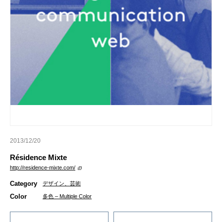
2013/12/20
Résidence Mixte
http://residence-mixte.com/
Category
デザイン、芸術
Color
多色 – Multiple Color