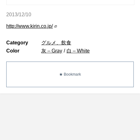
2013/12/10
http://www.kirin.co.jp/
Category
グルメ、飲食
Color
灰 – Gray
/
白 – White
★ Bookmark