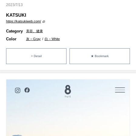
2023/7/13
KATSUKI
https://katsukiweb.com/
Category
美容、健康
Color
灰 – Gray
/
白 – White
> Detail
★ Bookmark