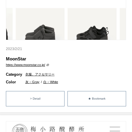
2023/2/21
MoonStar
https://www.moonstar.co.jp/
Category
衣服、アクセサリー
Color
灰 – Gray
/
白 – White
> Detail
★ Bookmark