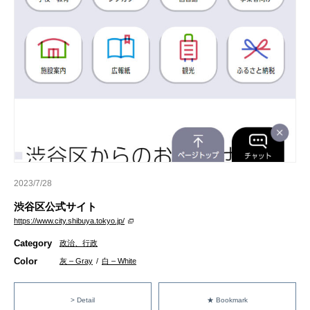
2023/7/28
渋谷区公式サイト
https://www.city.shibuya.tokyo.jp/
Category
政治、行政
Color
灰 – Gray
/
白 – White
> Detail
★ Bookmark