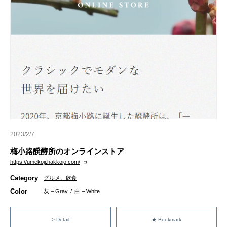
2023/2/7
梅小路醗酵所のオンラインストア
https://umekoji.hakkojo.com/
Category
グルメ、飲食
Color
灰 – Gray
/
白 – White
> Detail
★ Bookmark