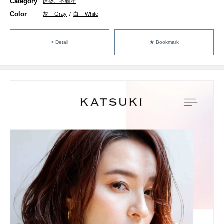
Category
建築、不動産
Color
灰 – Gray
/
白 – White
> Detail
★ Bookmark