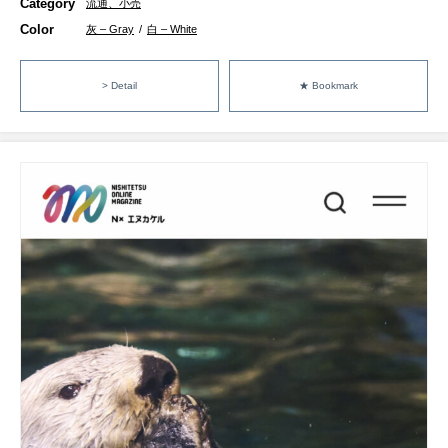
Category
流通、小売
Color
灰 – Gray
/
白 – White
> Detail
★ Bookmark