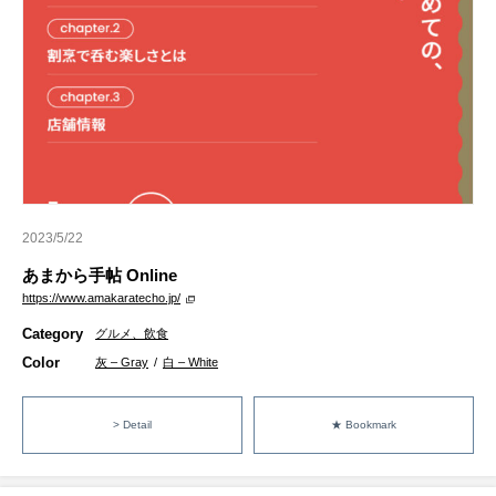
2023/5/22
あまから手帖 Online
https://www.amakaratecho.jp/
Category
グルメ、飲食
Color
灰 – Gray
/
白 – White
> Detail
★ Bookmark