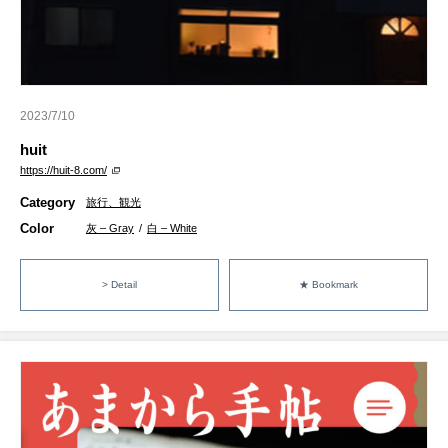
2023/7/10
huit
https://huit-8.com/
Category
旅行、観光
Color
灰 – Gray
/
白 – White
> Detail
★ Bookmark