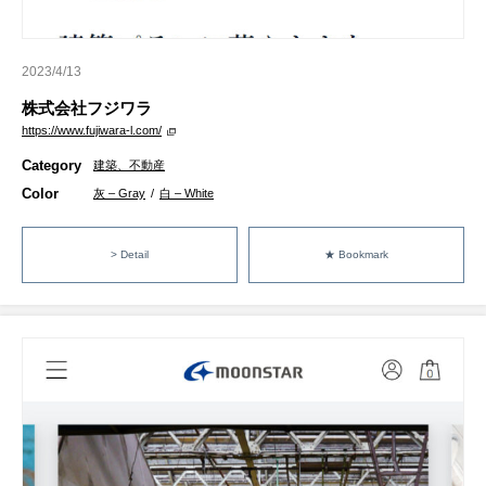
2023/4/13
株式会社フジワラ
https://www.fujiwara-l.com/
Category
建築、不動産
Color
灰 – Gray
/
白 – White
> Detail
★ Bookmark