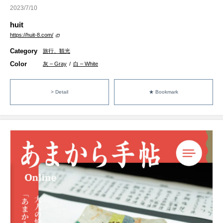
2023/7/10
huit
https://huit-8.com/
Category
旅行、観光
Color
灰 – Gray
/
白 – White
> Detail
★ Bookmark