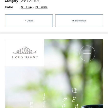
Category
メディア、広告
Color
灰 – Gray
/
白 – White
> Detail
★ Bookmark