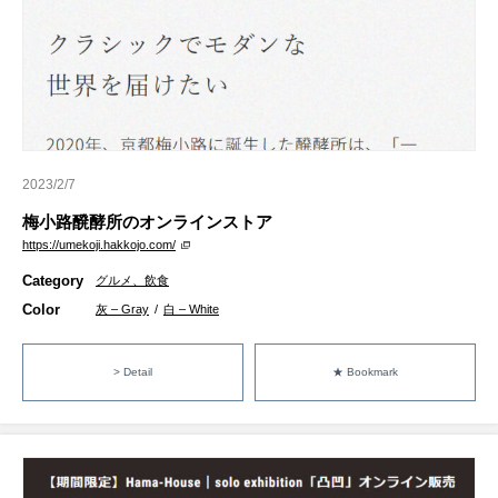
2023/2/7
梅小路醗酵所のオンラインストア
https://umekoji.hakkojo.com/
Category
グルメ、飲食
Color
灰 – Gray
/
白 – White
> Detail
★ Bookmark