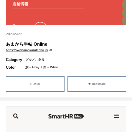
2023/5/22
あまから手帖 Online
https://www.amakaratecho.jp/
Category
グルメ、飲食
Color
灰 – Gray
/
白 – White
> Detail
★ Bookmark