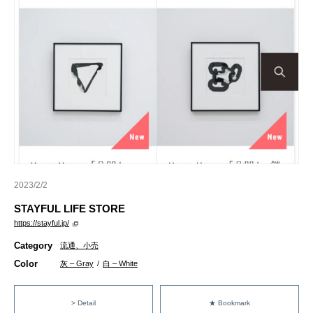
2023/2/2
STAYFUL LIFE STORE
https://stayful.jp/
Category
流通、小売
Color
灰 – Gray
/
白 – White
> Detail
★ Bookmark