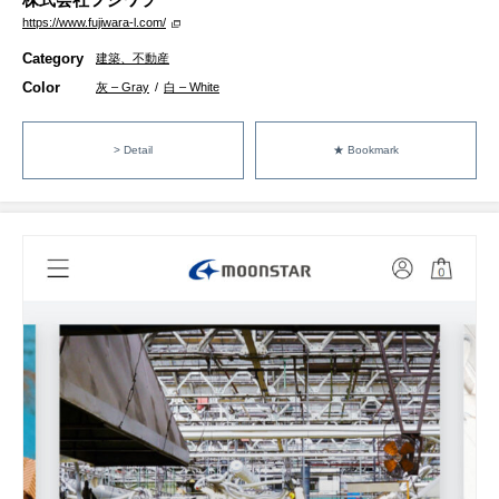
https://www.fujiwara-l.com/
Category
建築、不動産
Color
灰 – Gray
/
白 – White
> Detail
★ Bookmark