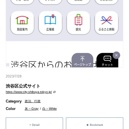
2023/7/28
渋谷区公式サイト
https://www.city.shibuya.tokyo.jp/
Category
政治、行政
Color
灰 – Gray
/
白 – White
> Detail
★ Bookmark