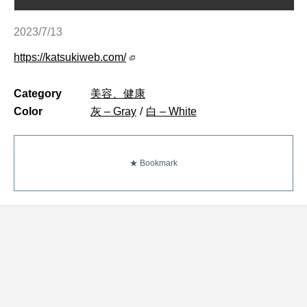
2023/7/13
https://katsukiweb.com/
Category
美容、健康
Color
灰 – Gray
/
白 – White
★ Bookmark