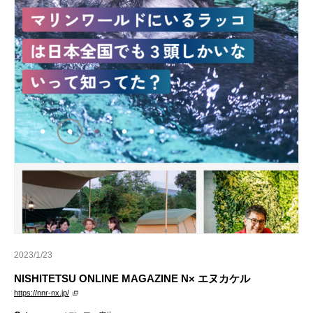
2023/1/23
NISHITETSU ONLINE MAGAZINE N× エヌカケル
https://nnr-nx.jp/