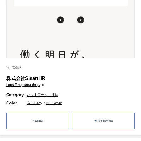
2023/5/2
株式会社SmartHR
https://mag.smarthr.jp/
Category
ネットワーク、通信
Color
灰 – Gray
/
白 – White
> Detail
★ Bookmark