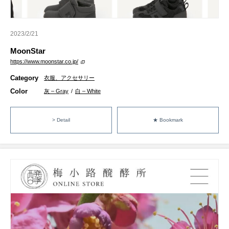
2023/2/21
MoonStar
https://www.moonstar.co.jp/
Category
衣服、アクセサリー
Color
灰 – Gray
/
白 – White
> Detail
★ Bookmark