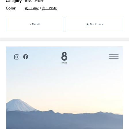
Category
建築、不動産
Color
灰 – Gray
/
白 – White
> Detail
★ Bookmark