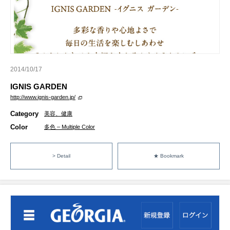
2014/10/17
IGNIS GARDEN
http://www.ignis-garden.jp/
Category
美容、健康
Color
多色 – Multiple Color
> Detail
★ Bookmark