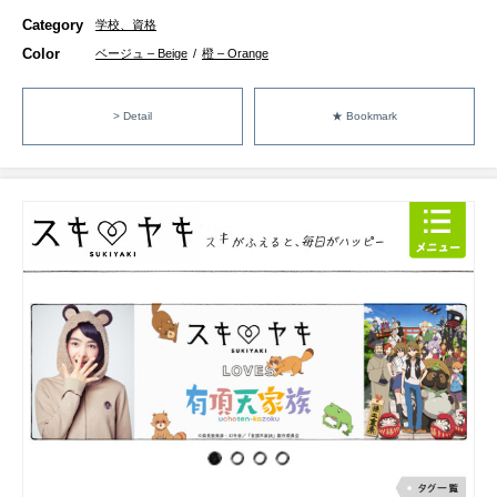
Category
学校、資格
Color
ベージュ – Beige
/
橙 – Orange
> Detail
★ Bookmark