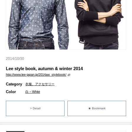
2014/10/30
Lee style book, autumn & winter 2014
http://www.lee-japan.jp/2014aw_stylebook/
Category
衣服、アクセサリー
Color
白 – White
> Detail
★ Bookmark