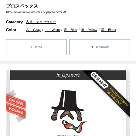
プロスペックス
http://www.seiko-watch.co.jp/prospex/
Category
衣服、アクセサリー
Color
灰 – Gray
/
白 – White
/
青 – Blue
/
黄 – Yellow
/
黒 – Black
> Detail
★ Bookmark