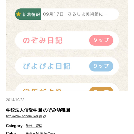
2014/10/28
学校法人信愛学園 のぞみ幼稚園
http://www.nozomi-koi.jp/
Category
学校、資格
Color
多色 – Multiple Color