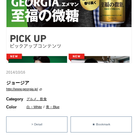
2014/10/16
ジョージア
http://www.georgia.jp/
Category
グルメ、飲食
Color
白 – White
/
青 – Blue
> Detail
★ Bookmark