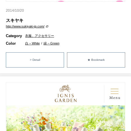
2014/10/20
スキヤキ
http://www.sukiyaki-jp.com/
Category
衣服、アクセサリー
Color
白 – White
/
緑 – Green
> Detail
★ Bookmark