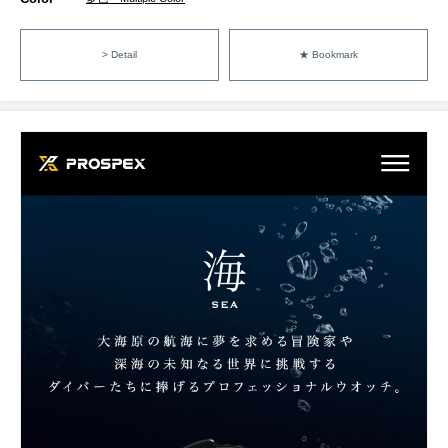
> Detail
★ Bookmark