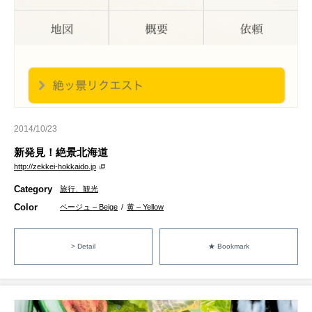
2014/10/23
新発見！絶景北海道
http://zekkei-hokkaido.jp
Category
旅行、観光
Color
ベージュ – Beige
/
黄 – Yellow
> Detail
★ Bookmark