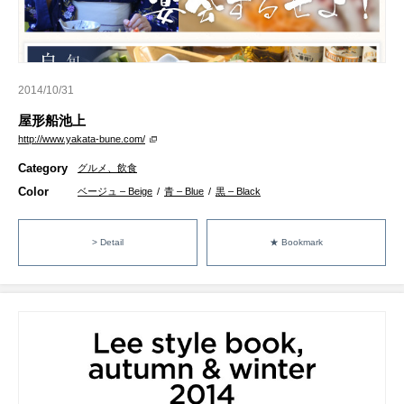
2014/10/31
屋形船池上
http://www.yakata-bune.com/
Category
グルメ、飲食
Color
ベージュ – Beige
/
青 – Blue
/
黒 – Black
> Detail
★ Bookmark