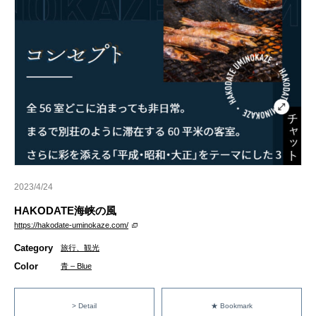
2023/4/24
HAKODATE海峡の風
https://hakodate-uminokaze.com/
Category
旅行、観光
Color
青 – Blue
> Detail
★ Bookmark