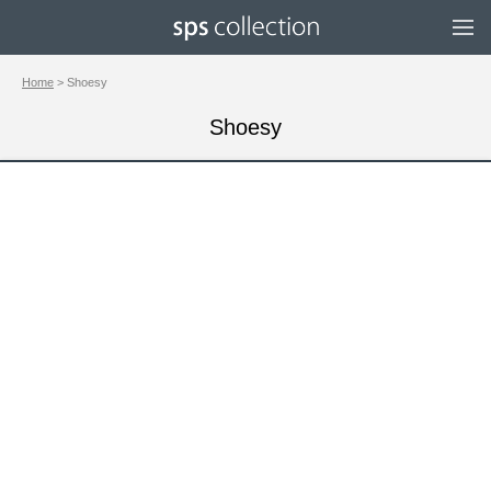
Home
> Shoesy
Shoesy