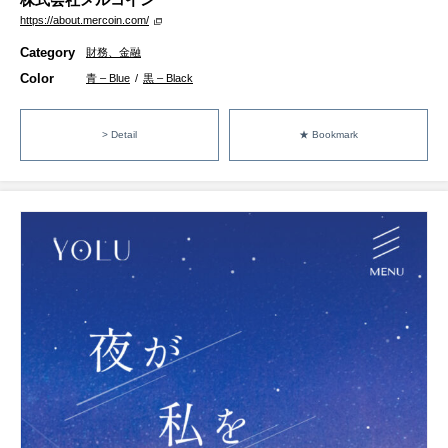
https://about.mercoin.com/
Category
財務、金融
Color
青 – Blue
/
黒 – Black
> Detail
★ Bookmark