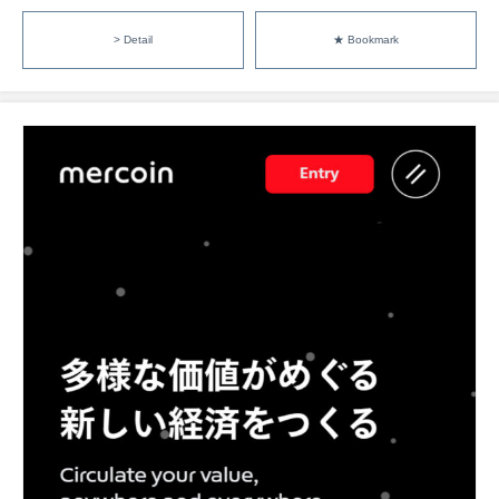
> Detail
★ Bookmark