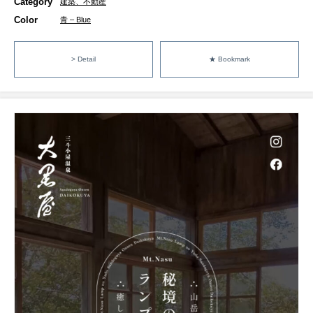
Category
建築、不動産
Color
青 – Blue
> Detail
★ Bookmark