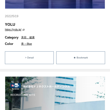
2022/5/19
YOLU
https://yolu.jp/
Category
美容、健康
Color
青 – Blue
> Detail
★ Bookmark