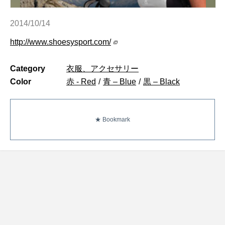
2014/10/14
http://www.shoesysport.com/
Category
衣服、アクセサリー
Color
赤 - Red
/
青 – Blue
/
黒 – Black
★ Bookmark