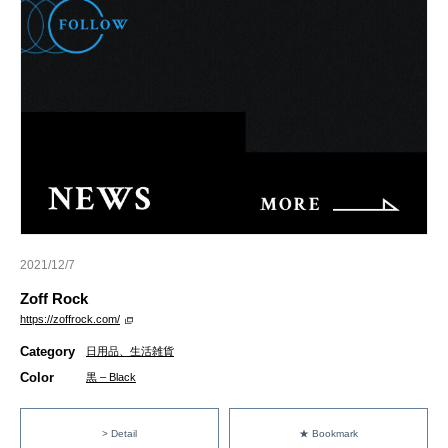
2021/12/7
Zoff Rock
https://zoffrock.com/
Category
日用品、生活雑貨
Color
黒 – Black
> Detail
★ Bookmark