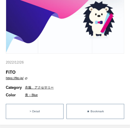
2022/12/26
FiTO
https://fito.jp/
Category
衣服、アクセサリー
Color
青 – Blue
> Detail
★ Bookmark