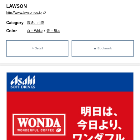
LAWSON
http://www.lawson.co.jp
Category
流通、小売
Color
白 – White
/
青 – Blue
> Detail
★ Bookmark