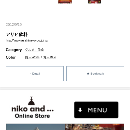
2012/9/19
アサヒ飲料
http://www.asahiinryo.co.jp/
Category
グルメ、飲食
Color
白 – White
/
青 – Blue
> Detail
★ Bookmark