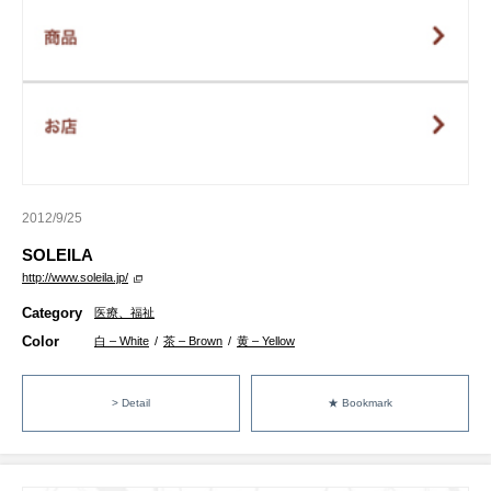
2012/9/25
SOLEILA
http://www.soleila.jp/
Category
医療、福祉
Color
白 – White
/
茶 – Brown
/
黄 – Yellow
> Detail
★ Bookmark