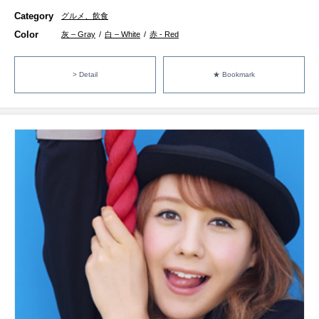
Category
グルメ、飲食
Color
灰 – Gray
/
白 – White
/
赤 - Red
> Detail
★ Bookmark