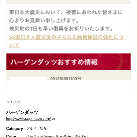
2012/9/21
ハーゲンダッツ
http://www.haagen-dazs.co.jp/
Category
グルメ、飲食
Color
ベージュ – Beige
/
白 – White
/
赤 - Red