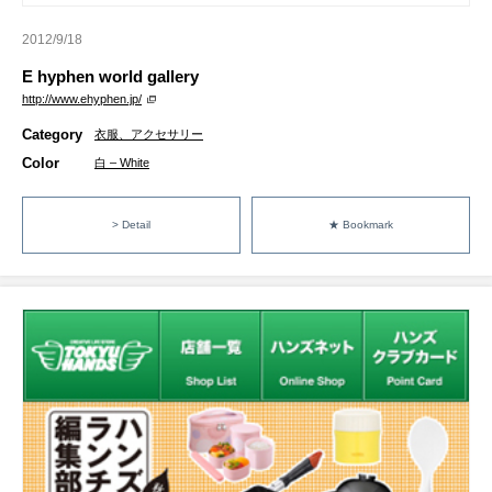
2012/9/18
E hyphen world gallery
http://www.ehyphen.jp/
Category
衣服、アクセサリー
Color
白 – White
> Detail
★ Bookmark