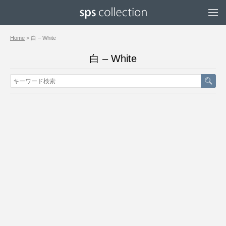
Home
> 白 – White
白 – White