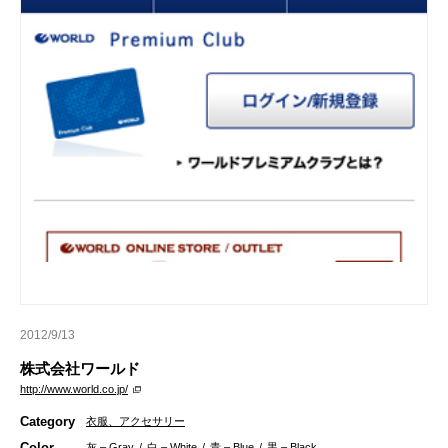
2012/9/13
株式会社ワールド
http://www.world.co.jp/
Category
衣服、アクセサリー
Color
灰 – Gray
/
白 – White
/
青 – Blue
/
黒 – Black