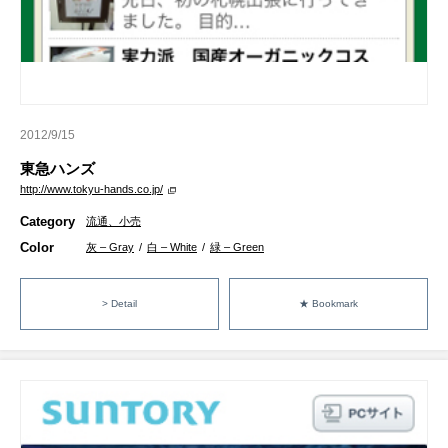
2012/9/15
東急ハンズ
http://www.tokyu-hands.co.jp/
Category
流通、小売
Color
灰 – Gray
/
白 – White
/
緑 – Green
> Detail
★ Bookmark