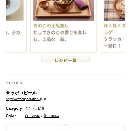
2012/9/18
サッポロビール
http://www.sapporobeer.jp
Category
グルメ、飲食
Color
白 – White
/
黄 – Yellow