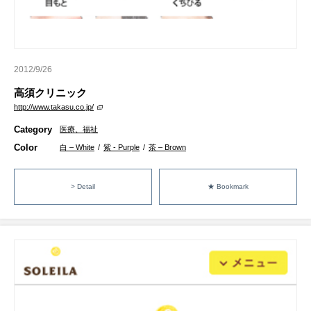
2012/9/26
高須クリニック
http://www.takasu.co.jp/
Category
医療、福祉
Color
白 – White
/
紫 - Purple
/
茶 – Brown
> Detail
★ Bookmark