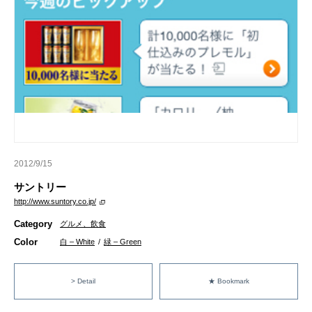
2012/9/15
サントリー
http://www.suntory.co.jp/
Category
グルメ、飲食
Color
白 – White
/
緑 – Green
> Detail
★ Bookmark