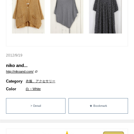
2012/9/19
niko and...
http://nikoand.com/
Category
衣服、アクセサリー
Color
白 – White
> Detail
★ Bookmark