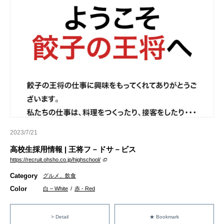
2023/7/21
高校生採用情報 | 王将フ－ドサ－ビス
https://recruit.ohsho.co.jp/highschool/
Category
グルメ、飲食
Color
白 – White
/
赤 - Red
> Detail
★ Bookmark