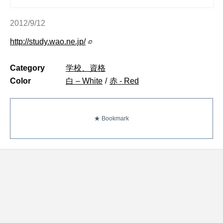
2012/9/12
http://study.wao.ne.jp/
Category
学校、資格
Color
白 – White
/
赤 - Red
★ Bookmark