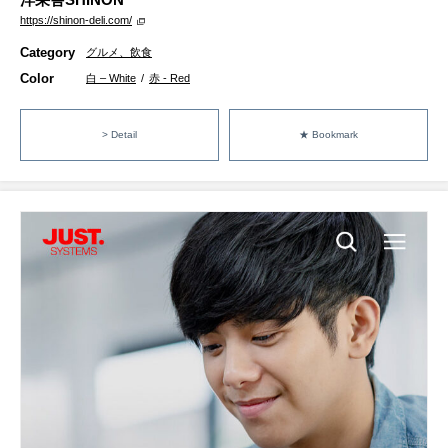
https://shinon-deli.com/
Category
グルメ、飲食
Color
白 – White
/
赤 - Red
> Detail
★ Bookmark