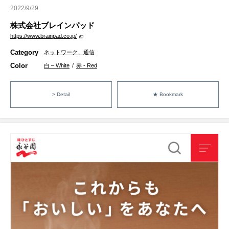
2022/9/29
株式会社ブレインパッド
https://www.brainpad.co.jp/
Category
ネットワーク、通信
Color
白 – White
/
赤 - Red
> Detail
★ Bookmark