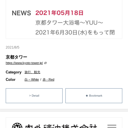
2021/8/5
京都タワー
https://www.kyoto-tower.jp/
Category
旅行、観光
Color
白 – White
/
赤 - Red
> Detail
★ Bookmark