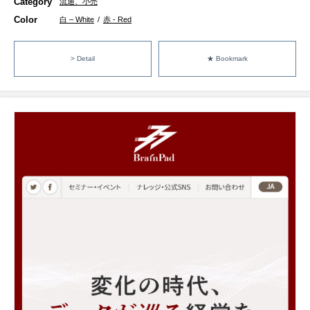
Category
流通、小売
Color
白 – White
/
赤 - Red
> Detail
★ Bookmark