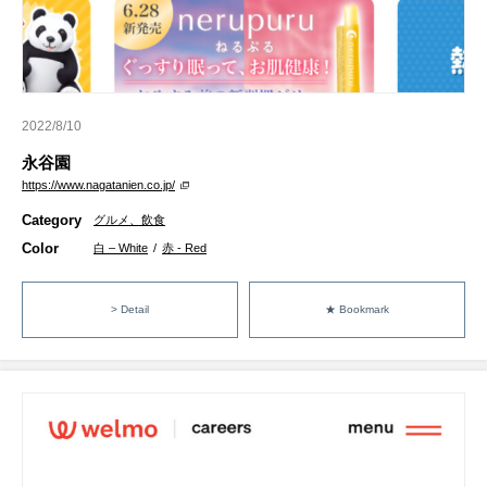
2022/8/10
永谷園
https://www.nagatanien.co.jp/
Category
グルメ、飲食
Color
白 – White
/
赤 - Red
> Detail
★ Bookmark