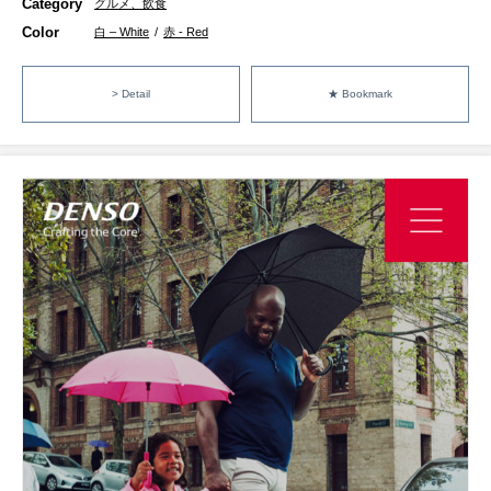
Category
グルメ、飲食
Color
白 – White
/
赤 - Red
> Detail
★ Bookmark