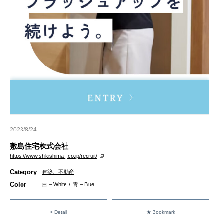
2023/8/24
敷島住宅株式会社
https://www.shikishima-j.co.jp/recruit/
Category
建築、不動産
Color
白 – White
/
青 – Blue
> Detail
★ Bookmark