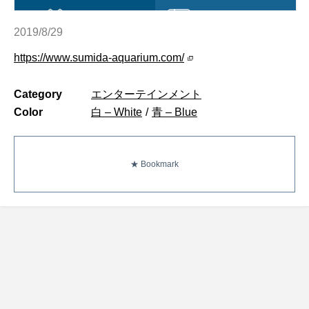
2019/8/29
https://www.sumida-aquarium.com/
Category
エンターテインメント
Color
白 – White
/
青 – Blue
★ Bookmark