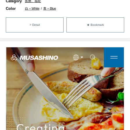
Category
医療、福祉
Color
白 – White
/
青 – Blue
> Detail
★ Bookmark