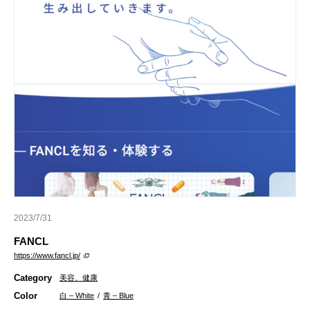
2023/7/31
FANCL
https://www.fancl.jp/
Category
美容、健康
Color
白 – White
/
青 – Blue