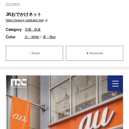
2023/8/3
JRおでかけネット
https://www.jr-odekake.net/
Category
交通、鉄道
Color
白 – White
/
青 – Blue
> Detail
★ Bookmark