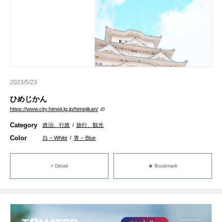
2023/5/23
ひめじかん
https://www.city.himeji.lg.jp/himejikan/
Category
政治、行政
/
旅行、観光
Color
白 – White
/
青 – Blue
> Detail
★ Bookmark