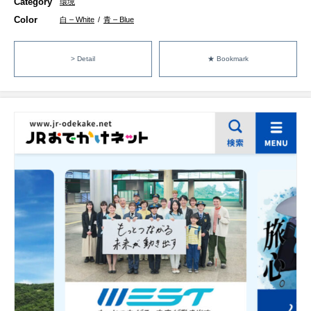
Category
環境
Color
白 – White
/
青 – Blue
> Detail
★ Bookmark