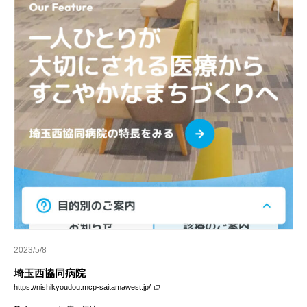
2023/5/8
埼玉西協同病院
https://nishikyoudou.mcp-saitamawest.jp/