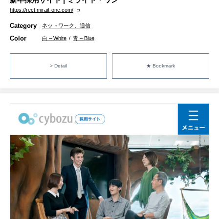
https://rect.mirait-one.com/
Category
ネットワーク、通信
Color
白 – White
/
青 – Blue
> Detail
★ Bookmark