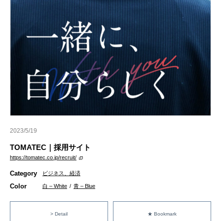
2023/5/19
TOMATEC｜採用サイト
https://tomatec.co.jp/recruit/
Category
ビジネス、経済
Color
白 – White
/
青 – Blue
> Detail
★ Bookmark