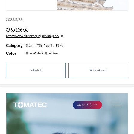
2023/5/23
ひめじかん
https://www.city.himeji.lg.jp/himejikan/
Category
政治、行政
/
旅行、観光
Color
白 – White
/
青 – Blue
> Detail
★ Bookmark