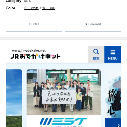
Category
環境
Color
白 – White
/
青 – Blue
> Detail
★ Bookmark