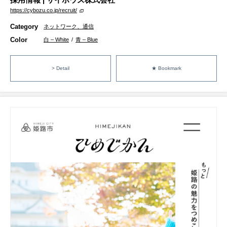
https://cybozu.co.jp/recruit/
Category
ネットワーク、通信
Color
白 – White
/
青 – Blue
> Detail
★ Bookmark