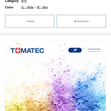
Category
科学
Color
白 – White
/
青 – Blue
> Detail
★ Bookmark