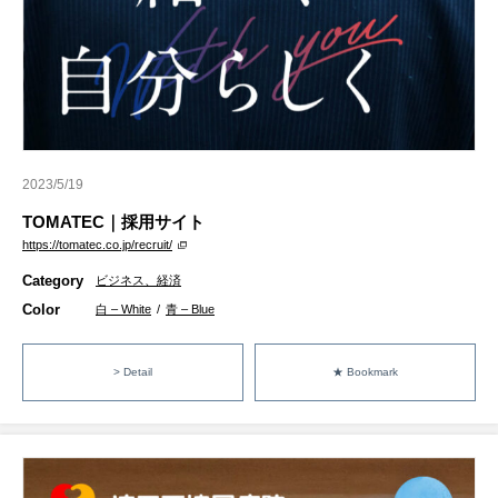
2023/5/19
TOMATEC｜採用サイト
https://tomatec.co.jp/recruit/
Category
ビジネス、経済
Color
白 – White
/
青 – Blue
> Detail
★ Bookmark