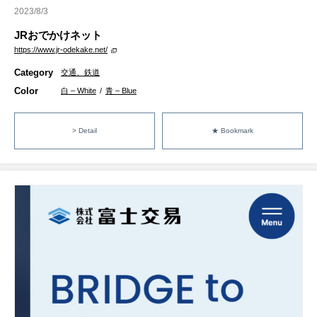
2023/8/3
JRおでかけネット
https://www.jr-odekake.net/
Category
交通、鉄道
Color
白 – White
/
青 – Blue
> Detail
★ Bookmark