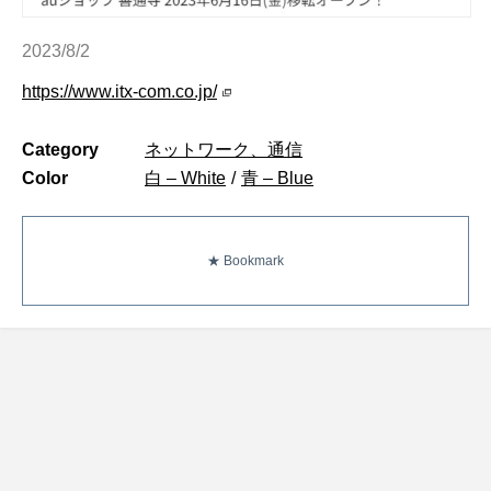
2023/8/2
https://www.itx-com.co.jp/
Category
ネットワーク、通信
Color
白 – White
/
青 – Blue
★ Bookmark