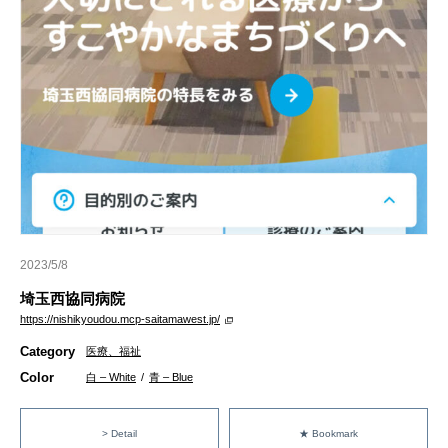
2023/5/8
埼玉西協同病院
https://nishikyoudou.mcp-saitamawest.jp/
Category
医療、福祉
Color
白 – White
/
青 – Blue
> Detail
★ Bookmark