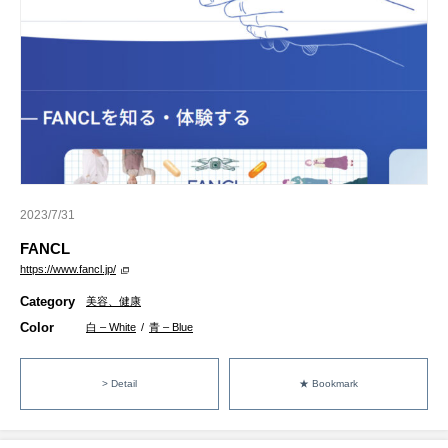
2023/7/31
FANCL
https://www.fancl.jp/
Category
美容、健康
Color
白 – White
/
青 – Blue
> Detail
★ Bookmark