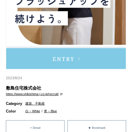
2023/8/24
敷島住宅株式会社
https://www.shikishima-j.co.jp/recruit/
Category
建築、不動産
Color
白 – White
/
青 – Blue
> Detail
★ Bookmark