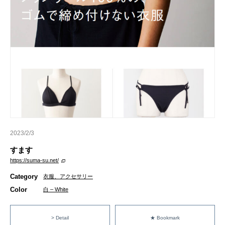
2023/2/3
すます
https://suma-su.net/
Category
衣服、アクセサリー
Color
白 – White
> Detail
★ Bookmark