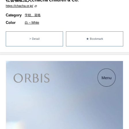
https://chacha.or.jp/
Category
学校、資格
Color
白 – White
> Detail
★ Bookmark