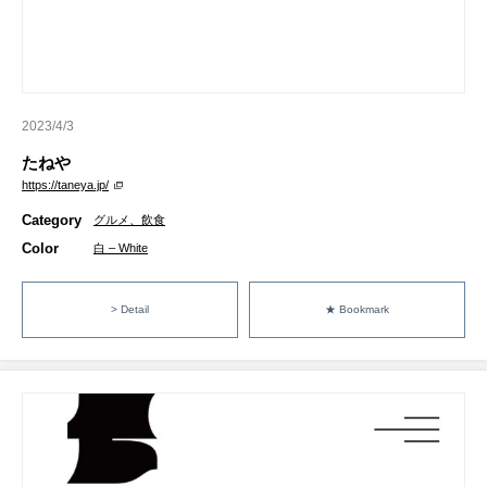
2023/4/3
たねや
https://taneya.jp/
Category
グルメ、飲食
Color
白 – White
> Detail
★ Bookmark