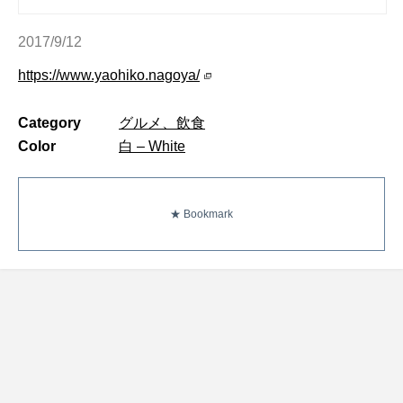
2017/9/12
https://www.yaohiko.nagoya/
Category
グルメ、飲食
Color
白 – White
★ Bookmark