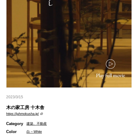
2023/3/15
木の家工房 十木舎
https://juhmokusha.jp/
Category
建築、不動産
Color
白 – White