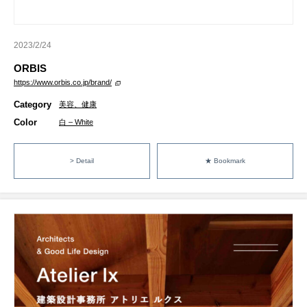
2023/2/24
ORBIS
https://www.orbis.co.jp/brand/
Category
美容、健康
Color
白 – White
> Detail
★ Bookmark