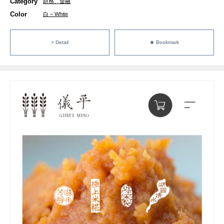
Category
財務、金融
Color
白 – White
> Detail
★ Bookmark