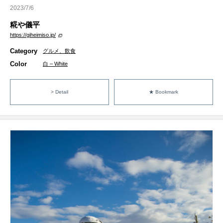
2023/7/6
糀や儀平
https://giheimiso.jp/
Category
グルメ、飲食
Color
白 – White
> Detail
★ Bookmark