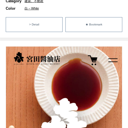
Category
建築、不動産
Color
白 – White
> Detail
★ Bookmark