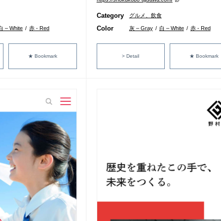
Category
グルメ、飲食
Color
白 – White
/
赤 - Red
灰 – Gray
/
白 – White
/
赤 - Red
★ Bookmark
> Detail
★ Bookmark