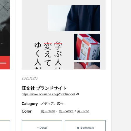
2021/12/8
旺文社 ブランドサイト
https://www.obunsha.co.jp/pr/change/
Category
メディア、広告
Color
灰 – Gray
/
白 – White
/
赤 - Red
> Detail
★ Bookmark