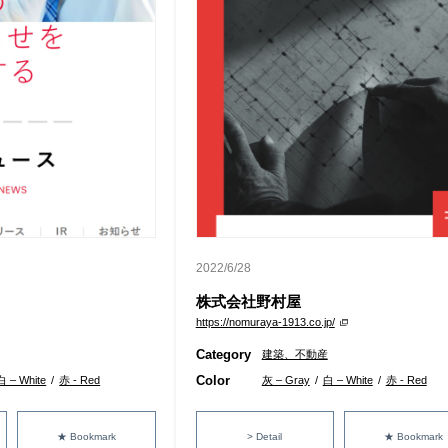
2022/6/28
株式会社野村屋
https://nomuraya-1913.co.jp/
Category
建築、不動産
Color
白 – White
/
赤 - Red
灰 – Gray
/
白 – White
/
赤 - Red
★ Bookmark
> Detail
★ Bookmark