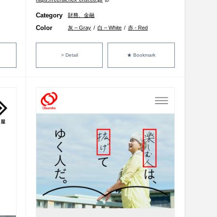
Category
財務、金融
Color
灰 – Gray
/
白 – White
/
赤 - Red
> Detail
★ Bookmark