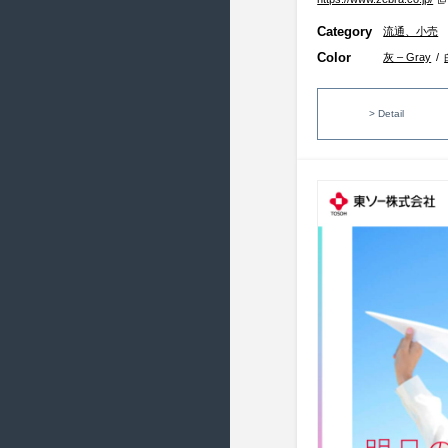
2018/11 ( 17 )
Category
流通、小売
2018/10 ( 21 )
Color
灰 – Gray
/
2018/9 ( 19 )
2018/8 ( 23 )
> Detail
2018/7 ( 22 )
2018/6 ( 21 )
2018/5 ( 19 )
2018/4 ( 7 )
2018/3 ( 21 )
2018/2 ( 19 )
2018/1 ( 17 )
2017/12 ( 16 )
2017/11 ( 17 )
2017/10 ( 21 )