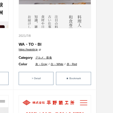
2021/7/8
WA・TO・BI
https://watobi.jp
Category
グルメ、飲食
Color
灰 – Gray
/
白 – White
/
赤 - Red
> Detail
★ Bookmark