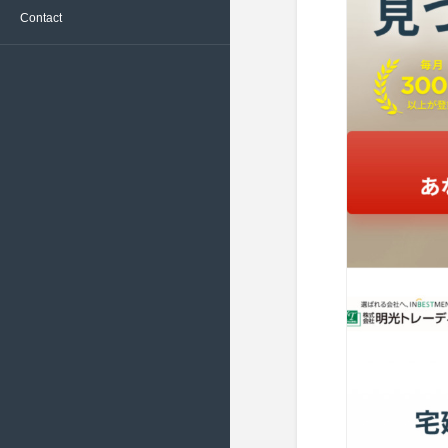
Contact
文化 ( 24 )
黒 – Black ( 418 )
2022/6 ( 22 )
旅行、観光 ( 131 )
2022/5 ( 18 )
日用品、生活雑貨 ( 76 )
2022/4 ( 19 )
流通、小売 ( 165 )
2022/3 ( 23 )
環境 ( 14 )
2022/2 ( 20 )
科学 ( 11 )
2022/1 ( 19 )
美容、健康 ( 136 )
2021/12 ( 17 )
衣服、アクセサリー ( 280 )
2021/11 ( 19 )
財務、金融 ( 52 )
2021/10 ( 20 )
趣味、スポーツ ( 112 )
2021/9 ( 16 )
電化製品、家庭用品 ( 33 )
2021/8 ( 22 )
2021/7 ( 19 )
2021/6 ( 16 )
2021/5 ( 14 )