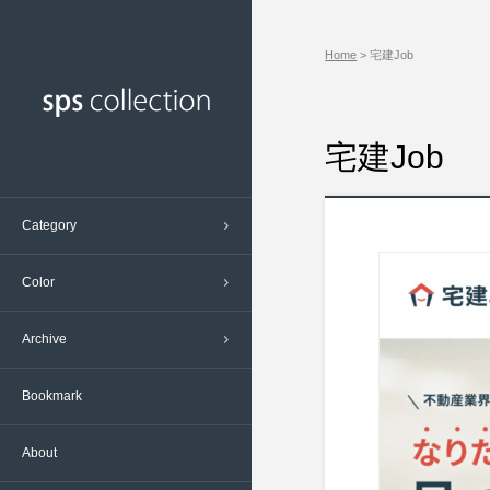
エンターテインメント ( 70 )
ベージュ – Beige ( 277 )
2023/8 ( 16 )
Home
> 宅建Job
グルメ、飲食 ( 396 )
写真 – Photo ( 1 )
2023/7 ( 19 )
デザイン、芸術 ( 93 )
多色 – Multiple Color ( 135 )
2023/6 ( 6 )
ネットワーク、通信 ( 117 )
桃 – Pink ( 71 )
2023/5 ( 20 )
宅建Job
ビジネス、経済 ( 144 )
橙 – Orange ( 105 )
2023/4 ( 20 )
プロモーション ( 19 )
灰 – Gray ( 625 )
2023/3 ( 22 )
Category
メディア、広告 ( 56 )
白 – White ( 2022 )
2023/2 ( 19 )
交通、鉄道 ( 56 )
紫 - Purple ( 43 )
2023/1 ( 19 )
Color
冠婚葬祭 ( 34 )
緑 – Green ( 323 )
2022/12 ( 8 )
Archive
医療、福祉 ( 151 )
茶 – Brown ( 135 )
2022/11 ( 17 )
学校、資格 ( 197 )
赤 - Red ( 281 )
2022/10 ( 21 )
Bookmark
建築、不動産 ( 251 )
金 – Gold ( 27 )
2022/9 ( 10 )
掃除、洗濯 ( 5 )
青 – Blue ( 667 )
2022/8 ( 23 )
About
政治、行政 ( 17 )
黄 – Yellow ( 127 )
2022/7 ( 21 )