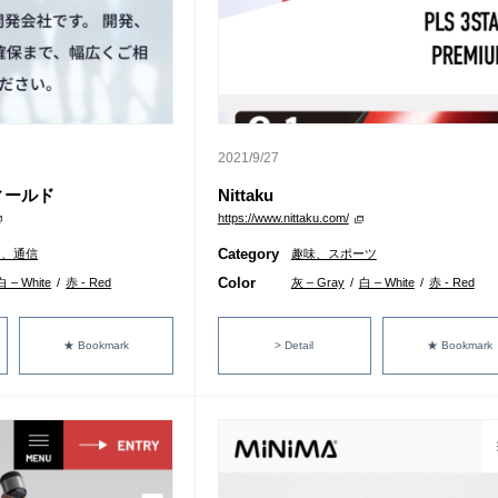
2021/9/27
ィールド
Nittaku
https://www.nittaku.com/
Category
ク、通信
趣味、スポーツ
Color
白 – White
/
赤 - Red
灰 – Gray
/
白 – White
/
赤 - Red
★ Bookmark
> Detail
★ Bookmark