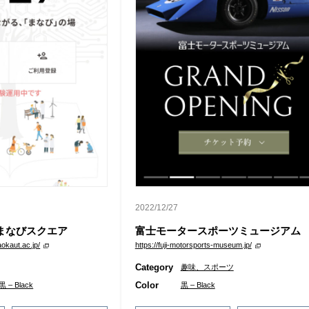
2022/12/27
まなびスクエア
富士モータースポーツミュージアム
okaut.ac.jp/
https://fuji-motorsports-museum.jp/
Category
趣味、スポーツ
Color
黒 – Black
黒 – Black