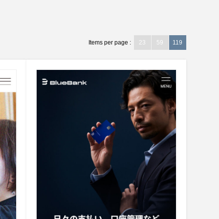
Items per page :
23
59
119