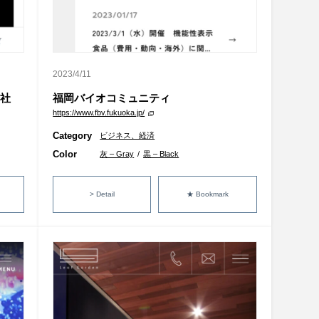
2023/4/11
会社
福岡バイオコミュニティ
https://www.fbv.fukuoka.jp/
Category
ビジネス、経済
Color
灰 – Gray
/
黒 – Black
> Detail
★ Bookmark