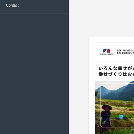
Contact
文化 ( 24 )
黒 – Black ( 418 )
2022/6 ( 22 )
旅行、観光 ( 131 )
2022/5 ( 18 )
日用品、生活雑貨 ( 76 )
2022/4 ( 19 )
流通、小売 ( 165 )
2022/3 ( 23 )
環境 ( 14 )
2022/2 ( 20 )
科学 ( 11 )
2022/1 ( 19 )
美容、健康 ( 136 )
2021/12 ( 17 )
衣服、アクセサリー ( 280 )
2021/11 ( 19 )
財務、金融 ( 52 )
2021/10 ( 20 )
趣味、スポーツ ( 112 )
2021/9 ( 16 )
電化製品、家庭用品 ( 33 )
2021/8 ( 22 )
2021/7 ( 19 )
2021/6 ( 16 )
2021/5 ( 14 )