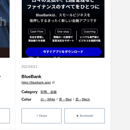
2023/4/21
ー
BlueBank
https://bluebank.app/
Category
財務、金融
Color
白 – White
/
青 – Blue
/
黒 – Black
> Detail
★ Bookmark