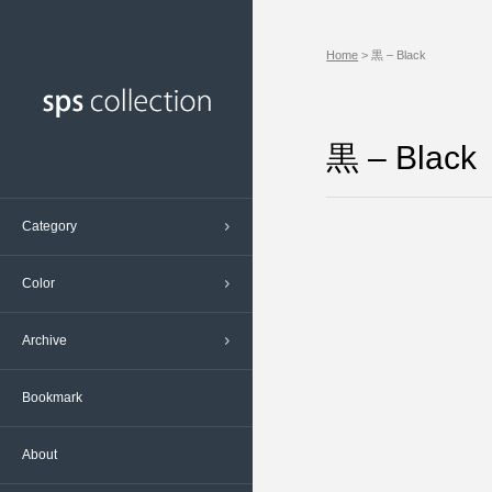
エンターテインメント ( 70 )
ベージュ – Beige ( 277 )
2023/8 ( 16 )
Home
> 黒 – Black
グルメ、飲食 ( 396 )
写真 – Photo ( 1 )
2023/7 ( 19 )
デザイン、芸術 ( 93 )
多色 – Multiple Color ( 135 )
2023/6 ( 6 )
ネットワーク、通信 ( 117 )
桃 – Pink ( 71 )
2023/5 ( 20 )
黒 – Black
ビジネス、経済 ( 144 )
橙 – Orange ( 105 )
2023/4 ( 20 )
プロモーション ( 19 )
灰 – Gray ( 625 )
2023/3 ( 22 )
Category
メディア、広告 ( 56 )
白 – White ( 2022 )
2023/2 ( 19 )
交通、鉄道 ( 56 )
紫 - Purple ( 43 )
2023/1 ( 19 )
Color
冠婚葬祭 ( 34 )
緑 – Green ( 323 )
2022/12 ( 8 )
Archive
医療、福祉 ( 151 )
茶 – Brown ( 135 )
2022/11 ( 17 )
学校、資格 ( 197 )
赤 - Red ( 281 )
2022/10 ( 21 )
Bookmark
建築、不動産 ( 251 )
金 – Gold ( 27 )
2022/9 ( 10 )
掃除、洗濯 ( 5 )
青 – Blue ( 667 )
2022/8 ( 23 )
About
政治、行政 ( 17 )
黄 – Yellow ( 127 )
2022/7 ( 21 )