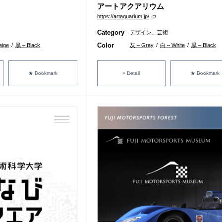
アートアクアリウム
https://artaquarium.jp/
Category
デザイン、芸術
Color
ige
/
黒 – Black
灰 – Gray
/
白 – White
/
黒 – Black
★ Bookmark
> Detail
★ Bookmark