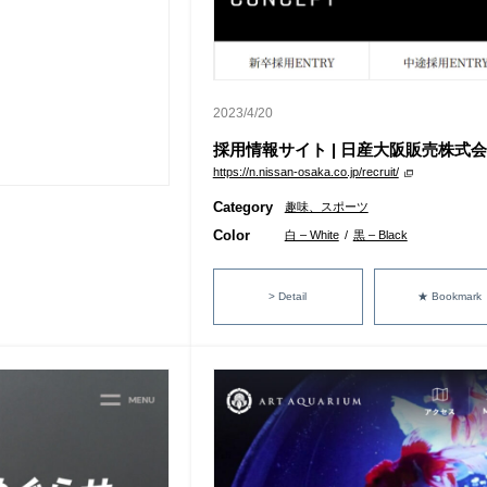
2023/4/20
採用情報サイト | 日産大阪販売株式
https://n.nissan-osaka.co.jp/recruit/
Category
趣味、スポーツ
Color
白 – White
/
黒 – Black
> Detail
★ Bookmark