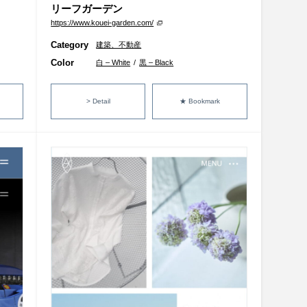
リーフガーデン
https://www.kouei-garden.com/
Category
建築、不動産
Color
白 – White
/
黒 – Black
> Detail
★ Bookmark