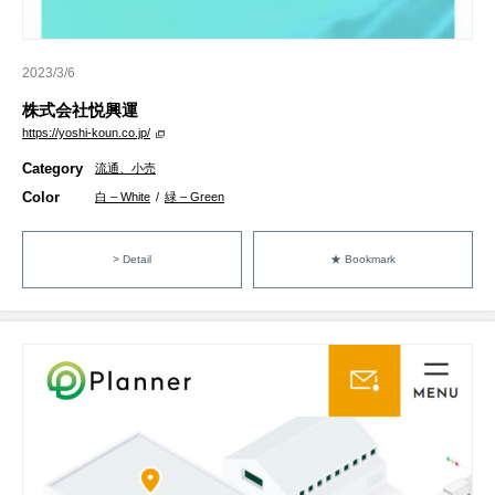
2023/3/6
株式会社悦興運
https://yoshi-koun.co.jp/
Category
流通、小売
Color
白 – White
/
緑 – Green
> Detail
★ Bookmark