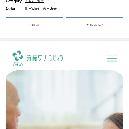
Category
グルメ、飲食
Color
白 – White
/
緑 – Green
> Detail
★ Bookmark