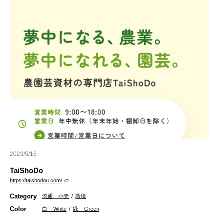
2023/5/16
TaiShoDo
https://taishodou.com/
Category
流通、小売
/
環境
Color
白 – White
/
緑 – Green