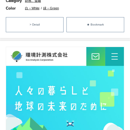
Category
財務、金融
Color
白 – White
/
緑 – Green
> Detail
★ Bookmark