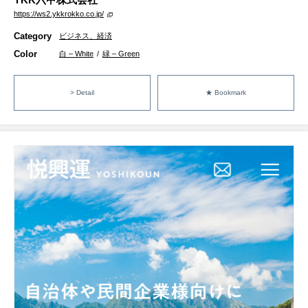
https://ws2.ykkrokko.co.jp/
Category
ビジネス、経済
Color
白 – White
/
緑 – Green
> Detail
★ Bookmark