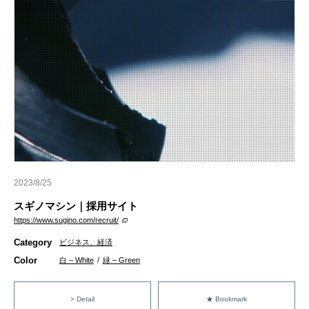
2023/8/25
スギノマシン｜採用サイト
https://www.sugino.com/recruit/
Category
ビジネス、経済
Color
白 – White
/
緑 – Green
> Detail
★ Bookmark