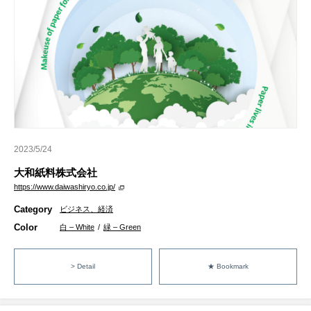
2023/5/24
大和紙料株式会社
https://www.daiwashiryo.co.jp/
Category
ビジネス、経済
Color
白 – White
/
緑 – Green
> Detail
★ Bookmark