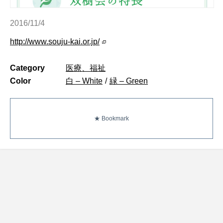
2016/11/4
http://www.souju-kai.or.jp/
Category
医療、福祉
Color
白 – White
/
緑 – Green
★ Bookmark