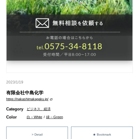
2023/1/19
有限会社中島化学
https://nakashimakagaku.jp/
Category
ビジネス、経済
Color
白 – White
/
緑 – Green
> Detail
★ Bookmark