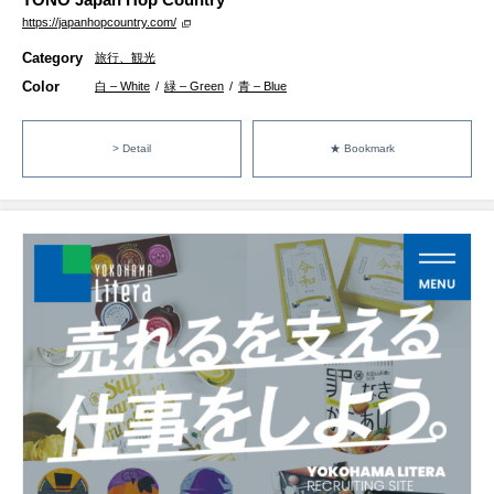
https://japanhopcountry.com/
Category
旅行、観光
Color
白 – White
/
緑 – Green
/
青 – Blue
> Detail
★ Bookmark