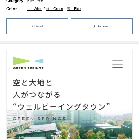
Category
政治、行政
Color
白 – White
/
緑 – Green
/
青 – Blue
> Detail
★ Bookmark