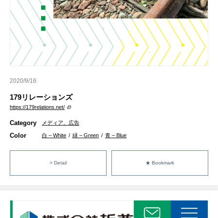
2020/9/16
179リレーションズ
https://179relations.net/
Category
メディア、広告
Color
白 – White
/
緑 – Green
/
青 – Blue
> Detail
★ Bookmark