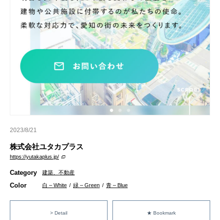
2023/8/21
株式会社ユタカプラス
https://yutakaplus.jp/
Category
建築、不動産
Color
白 – White
/
緑 – Green
/
青 – Blue
> Detail
★ Bookmark