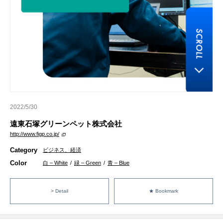
2022/5/30
遠東石塚グリーンペット株式会社
http://www.figp.co.jp/
Category
ビジネス、経済
Color
白 – White
/
緑 – Green
/
青 – Blue
> Detail
★ Bookmark