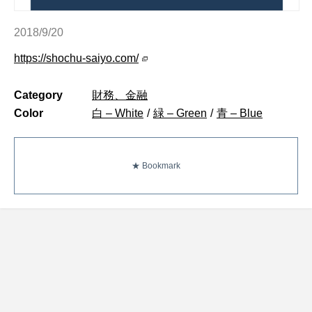
2018/9/20
https://shochu-saiyo.com/
Category
財務、金融
Color
白 – White
/
緑 – Green
/
青 – Blue
★ Bookmark