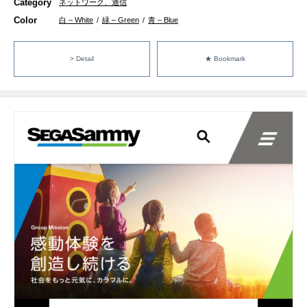
Category
ネットワーク、通信
Color
白 – White
/
緑 – Green
/
青 – Blue
> Detail
★ Bookmark