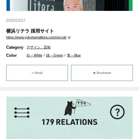
2020/10/27
横浜リテラ 採用サイト
https://www.yokohamalitera.com/recruit/
Category
デザイン、芸術
Color
白 – White
/
緑 – Green
/
青 – Blue
> Detail
★ Bookmark