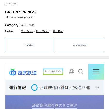
2023/1/5
GREEN SPRINGS
https://greensprings.jp/
Category
流通、小売
Color
白 – White
/
緑 – Green
/
青 – Blue
> Detail
★ Bookmark