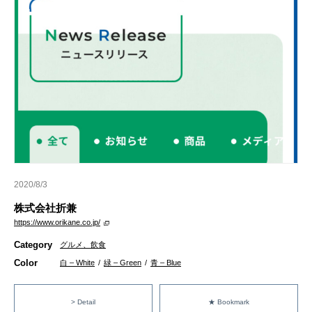
2020/8/3
株式会社折兼
https://www.orikane.co.jp/
Category
グルメ、飲食
Color
白 – White
/
緑 – Green
/
青 – Blue
> Detail
★ Bookmark