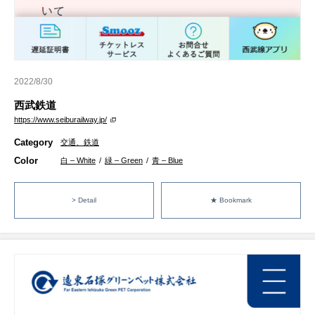
2022/8/30
西武鉄道
https://www.seiburailway.jp/
Category
交通、鉄道
Color
白 – White
/
緑 – Green
/
青 – Blue
> Detail
★ Bookmark