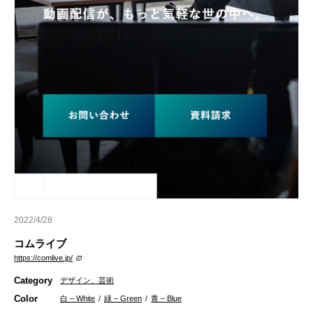
2022/4/28
コムライブ
https://comlive.jp/
Category
デザイン、芸術
Color
白 – White
/
緑 – Green
/
青 – Blue