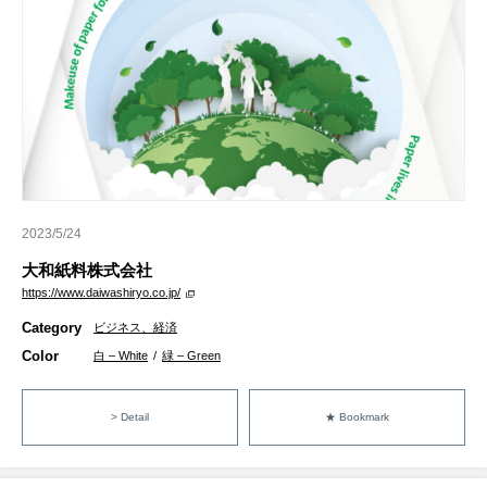
2023/5/24
大和紙料株式会社
https://www.daiwashiryo.co.jp/
Category
ビジネス、経済
Color
白 – White
/
緑 – Green
> Detail
★ Bookmark