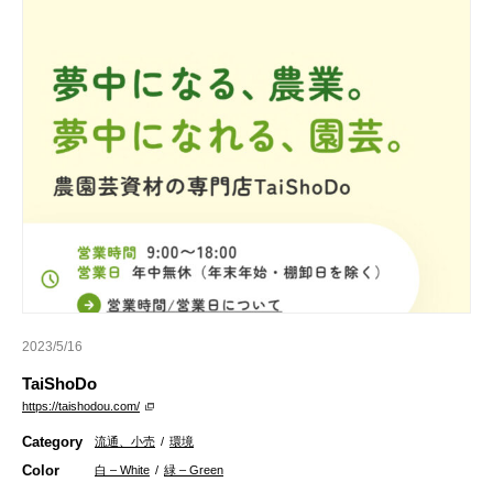
2023/5/16
TaiShoDo
https://taishodou.com/
Category
流通、小売
/
環境
Color
白 – White
/
緑 – Green