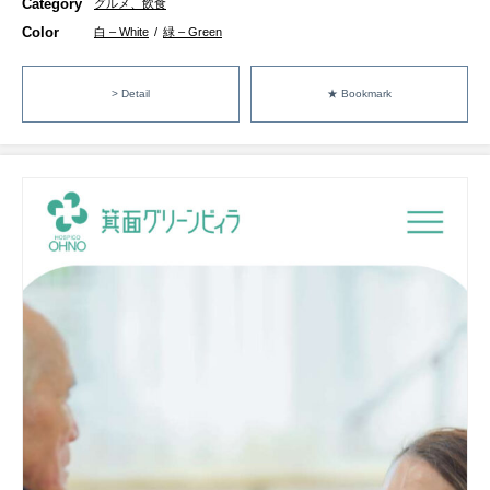
Category
グルメ、飲食
Color
白 – White
/
緑 – Green
> Detail
★ Bookmark