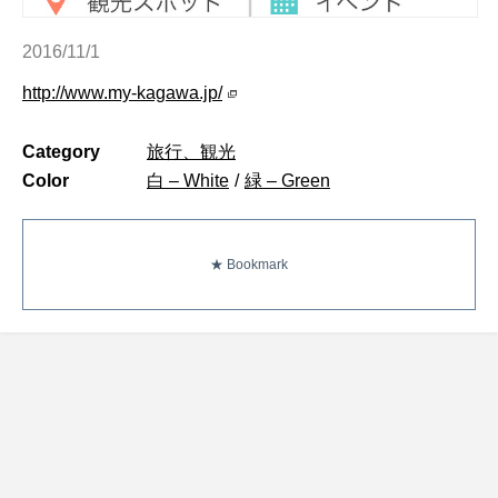
2016/11/1
http://www.my-kagawa.jp/
Category
旅行、観光
Color
白 – White
/
緑 – Green
★ Bookmark