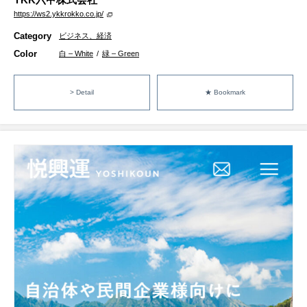
https://ws2.ykkrokko.co.jp/
Category
ビジネス、経済
Color
白 – White
/
緑 – Green
> Detail
★ Bookmark