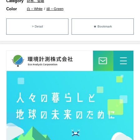
Category
財務、金融
Color
白 – White
/
緑 – Green
> Detail
★ Bookmark