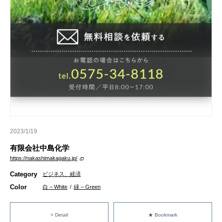
2023/1/19
有限会社中島化学
https://nakashimakagaku.jp/
Category
ビジネス、経済
Color
白 – White
/
緑 – Green
> Detail
★ Bookmark