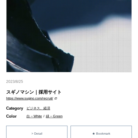
2023/8/25
スギノマシン｜採用サイト
https://www.sugino.com/recruit/
Category
ビジネス、経済
Color
白 – White
/
緑 – Green
> Detail
★ Bookmark