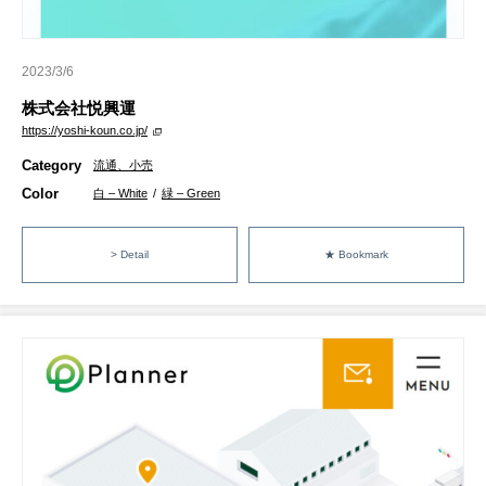
2023/3/6
株式会社悦興運
https://yoshi-koun.co.jp/
Category
流通、小売
Color
白 – White
/
緑 – Green
> Detail
★ Bookmark