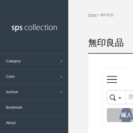
エンターテインメント ( 70 )
ベージュ – Beige ( 277 )
2023/8 ( 16 )
Home
> 無印良品
グルメ、飲食 ( 396 )
写真 – Photo ( 1 )
2023/7 ( 19 )
デザイン、芸術 ( 93 )
多色 – Multiple Color ( 135 )
2023/6 ( 6 )
ネットワーク、通信 ( 117 )
桃 – Pink ( 71 )
2023/5 ( 20 )
無印良品
ビジネス、経済 ( 144 )
橙 – Orange ( 105 )
2023/4 ( 20 )
プロモーション ( 19 )
灰 – Gray ( 625 )
2023/3 ( 22 )
Category
メディア、広告 ( 56 )
白 – White ( 2022 )
2023/2 ( 19 )
交通、鉄道 ( 56 )
紫 - Purple ( 43 )
2023/1 ( 19 )
Color
冠婚葬祭 ( 34 )
緑 – Green ( 323 )
2022/12 ( 8 )
Archive
医療、福祉 ( 151 )
茶 – Brown ( 135 )
2022/11 ( 17 )
学校、資格 ( 197 )
赤 - Red ( 281 )
2022/10 ( 21 )
Bookmark
建築、不動産 ( 251 )
金 – Gold ( 27 )
2022/9 ( 10 )
掃除、洗濯 ( 5 )
青 – Blue ( 667 )
2022/8 ( 23 )
About
政治、行政 ( 17 )
黄 – Yellow ( 127 )
2022/7 ( 21 )