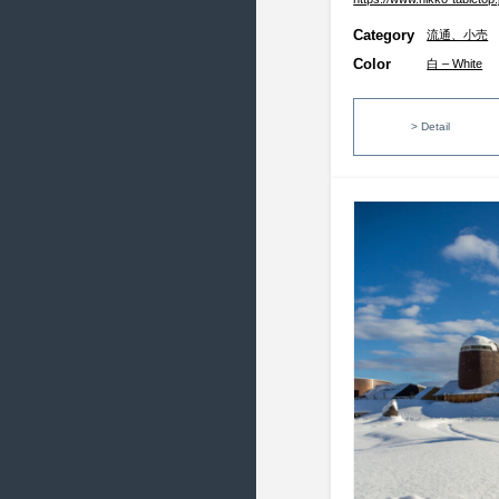
2018/11 ( 17 )
Category
流通、小売
2018/10 ( 21 )
Color
白 – White
2018/9 ( 19 )
2018/8 ( 23 )
> Detail
2018/7 ( 22 )
2018/6 ( 21 )
2018/5 ( 19 )
2018/4 ( 7 )
2018/3 ( 21 )
2018/2 ( 19 )
2018/1 ( 17 )
2017/12 ( 16 )
2017/11 ( 17 )
2017/10 ( 21 )