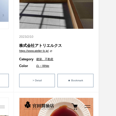
2023/2/10
株式会社アトリエルクス
https://www.atelier-lx.jp/
Category
建築、不動産
Color
白 – White
> Detail
★ Bookmark