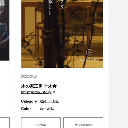
2023/3/15
木の家工房 十木舎
https://juhmokusha.jp/
Category
建築、不動産
Color
白 – White
> Detail
★ Bookmark