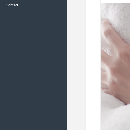
Contact
文化 ( 24 )
黒 – Black ( 418 )
2022/6 ( 22 )
旅行、観光 ( 131 )
2022/5 ( 18 )
日用品、生活雑貨 ( 76 )
2022/4 ( 19 )
流通、小売 ( 165 )
2022/3 ( 23 )
環境 ( 14 )
2022/2 ( 20 )
科学 ( 11 )
2022/1 ( 19 )
美容、健康 ( 136 )
2021/12 ( 17 )
衣服、アクセサリー ( 280 )
2021/11 ( 19 )
財務、金融 ( 52 )
2021/10 ( 20 )
趣味、スポーツ ( 112 )
2021/9 ( 16 )
電化製品、家庭用品 ( 33 )
2021/8 ( 22 )
2021/7 ( 19 )
2021/6 ( 16 )
2021/5 ( 14 )