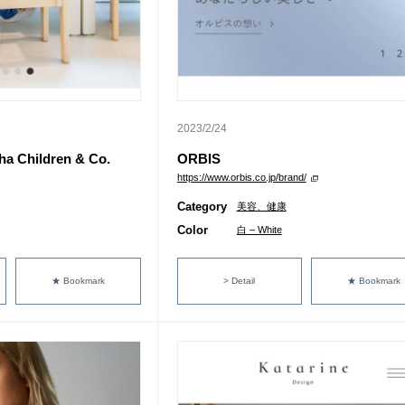
2023/2/24
Children & Co.
ORBIS
https://www.orbis.co.jp/brand/
Category
美容、健康
Color
白 – White
★ Bookmark
> Detail
★ Bookmark