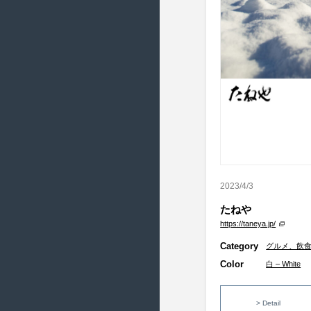
2017/9 ( 20 )
2017/8 ( 21 )
2017/7 ( 17 )
2017/6 ( 22 )
2017/5 ( 23 )
2017/4 ( 20 )
2017/3 ( 22 )
2017/2 ( 20 )
2017/1 ( 14 )
2023/4/3
2016/12 ( 18 )
たねや
2016/11 ( 19 )
https://taneya.jp/
2016/10 ( 21 )
Category
グルメ、飲
2016/9 ( 21 )
Color
白 – White
2016/8 ( 19 )
2016/7 ( 21 )
> Detail