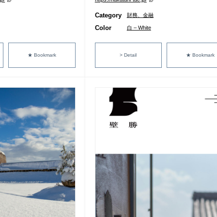
Category
財務、金融
Color
白 – White
★ Bookmark
> Detail
★ Bookmark