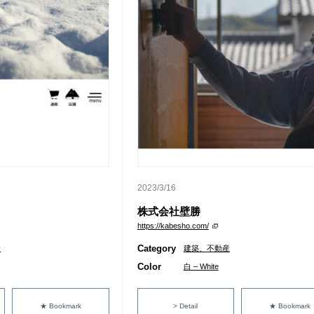
2023/3/16
株式会社壁勝
https://kabesho.com/
Category
食
建築、不動産
Color
白 – White
★ Bookmark
> Detail
★ Bookmark