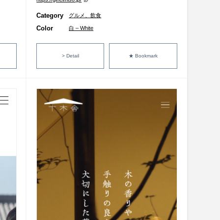
Category
グルメ、飲食
Color
白 – White
> Detail
★ Bookmark