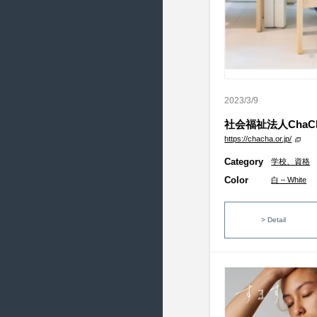
2015/4 ( 22 )
2015/3 ( 22 )
2015/2 ( 20 )
2015/1 ( 18 )
2014/12 ( 18 )
2023/3/9
2014/11 ( 20 )
社会福祉法人ChaCha 
2014/10 ( 23 )
https://chacha.or.jp/
2014/9 ( 22 )
Category
学校、資格
2014/8 ( 20 )
Color
白 – White
2014/7 ( 23 )
> Detail
2014/6 ( 21 )
2014/5 ( 19 )
2014/4 ( 22 )
2014/3 ( 11 )
2014/2 ( 21 )