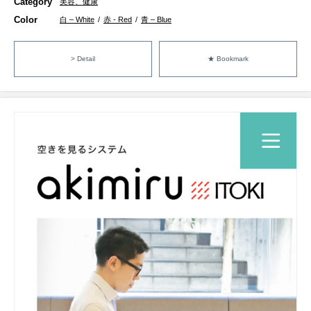
Category
美容、健康
Color
白 – White
/
赤 - Red
/
青 – Blue
> Detail
★ Bookmark