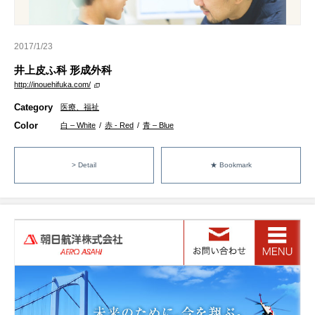
2017/1/23
井上皮ふ科 形成外科
http://inouehifuka.com/
Category
医療、福祉
Color
白 – White
/
赤 - Red
/
青 – Blue
> Detail
★ Bookmark