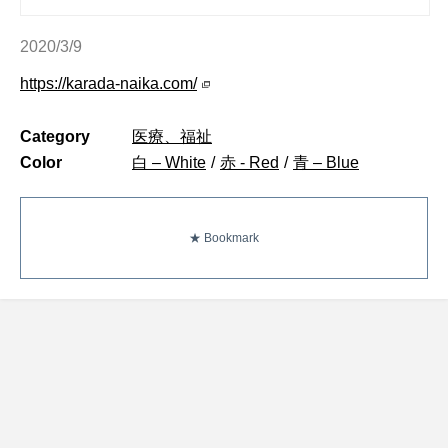
2020/3/9
https://karada-naika.com/
Category
医療、福祉
Color
白 – White
/
赤 - Red
/
青 – Blue
★ Bookmark