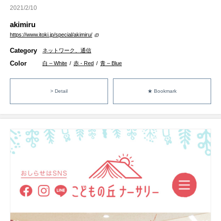
2021/2/10
akimiru
https://www.itoki.jp/special/akimiru/
Category
ネットワーク、通信
Color
白 – White
/
赤 - Red
/
青 – Blue
> Detail
★ Bookmark