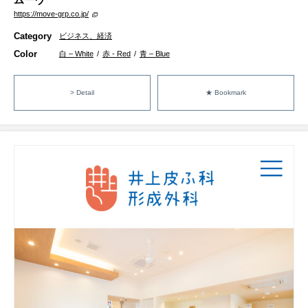
https://move-grp.co.jp/
Category
ビジネス、経済
Color
白 – White
/
赤 - Red
/
青 – Blue
> Detail
★ Bookmark