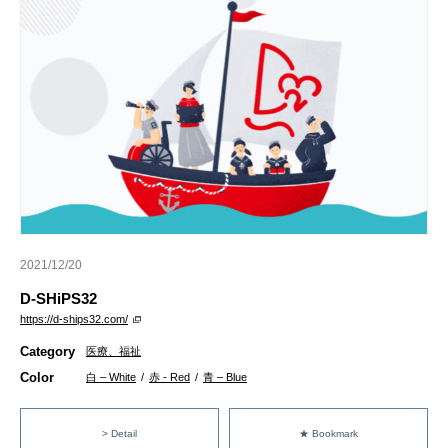
2021/12/20
D-SHiPS32
https://d-ships32.com/
Category
医療、福祉
Color
白 – White
/
赤 - Red
/
青 – Blue
> Detail
★ Bookmark