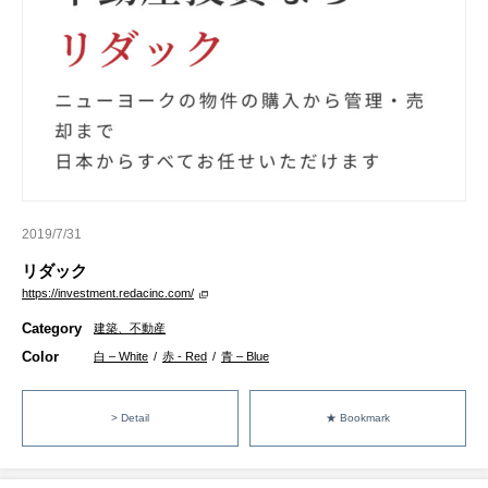
2019/7/31
リダック
https://investment.redacinc.com/
Category
建築、不動産
Color
白 – White
/
赤 - Red
/
青 – Blue
> Detail
★ Bookmark