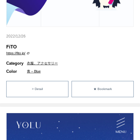
2022/12/26
FiTO
https://fito.jp/
Category
衣服、アクセサリー
Color
青 – Blue
> Detail
★ Bookmark