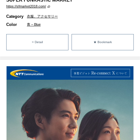
https://sfmarket2018.com/
Category
衣服、アクセサリー
Color
青 – Blue
> Detail
★ Bookmark