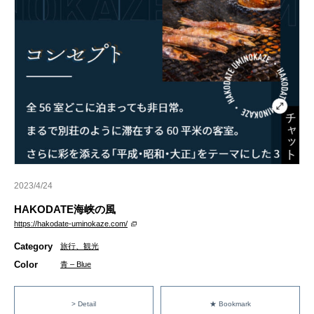
2023/4/24
HAKODATE海峡の風
https://hakodate-uminokaze.com/
Category
旅行、観光
Color
青 – Blue
> Detail
★ Bookmark