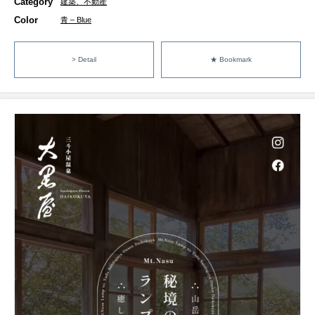
Category
建築、不動産
Color
青 – Blue
> Detail
★ Bookmark