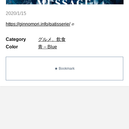
2020/1/15
https://ginnomori.info/patisserie/
Category
グルメ、飲食
Color
青 – Blue
★ Bookmark