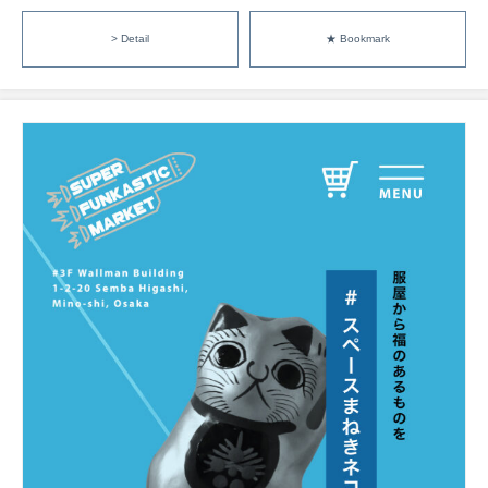
> Detail
★ Bookmark