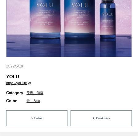
2022/5/19
YOLU
https://yolu.jp/
Category
美容、健康
Color
青 – Blue
> Detail
★ Bookmark