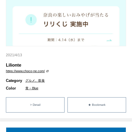
2021/4/13
Lilionte
https://www.choco-ne.com/
Category
グルメ、飲食
Color
青 – Blue
> Detail
★ Bookmark