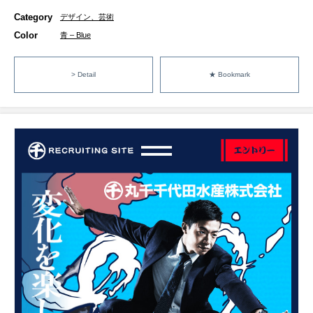
Category
デザイン、芸術
Color
青 – Blue
> Detail
★ Bookmark