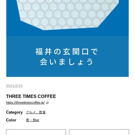
2021/2/15
THREE TIMES COFFEE
https://threetimescoffee.jp/
Category
グルメ、飲食
Color
青 – Blue