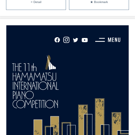
> Detail
★ Bookmark