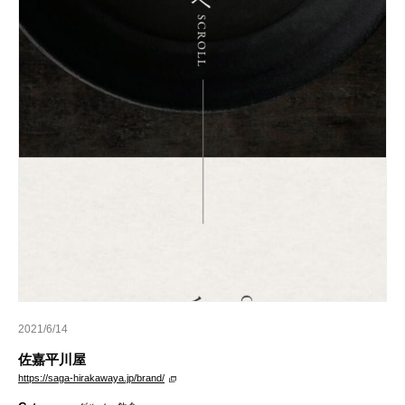
2021/6/14
佐嘉平川屋
https://saga-hirakawaya.jp/brand/