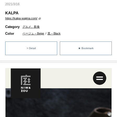
2021/3/16
KALPA
https://kalpa-wajima.com/
Category
グルメ、飲食
Color
ベージュ – Beige
/
黒 – Black
> Detail
★ Bookmark