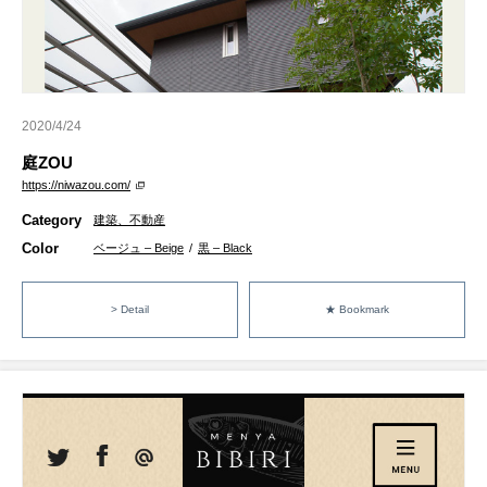
2020/4/24
庭ZOU
https://niwazou.com/
Category
建築、不動産
Color
ベージュ – Beige
/
黒 – Black
> Detail
★ Bookmark