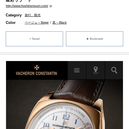
http://www.hoshinoresort.com/
Category
旅行、観光
Color
ベージュ – Beige
/
黒 – Black
> Detail
★ Bookmark