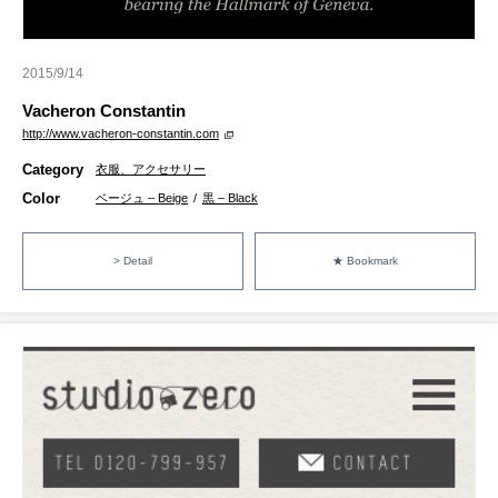
2015/9/14
Vacheron Constantin
http://www.vacheron-constantin.com
Category
衣服、アクセサリー
Color
ベージュ – Beige
/
黒 – Black
> Detail
★ Bookmark