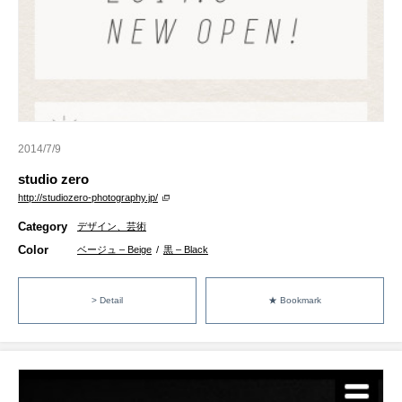
2014/7/9
studio zero
http://studiozero-photography.jp/
Category
デザイン、芸術
Color
ベージュ – Beige
/
黒 – Black
> Detail
★ Bookmark