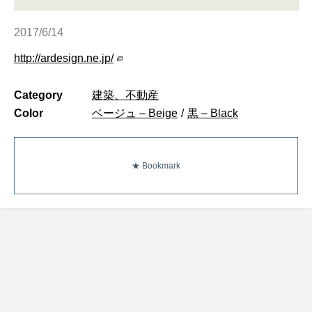
2017/6/14
http://ardesign.ne.jp/
Category
建築、不動産
Color
ベージュ – Beige
/
黒 – Black
★ Bookmark