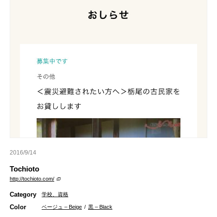
2016/9/14
Tochioto
http://tochioto.com/
Category
学校、資格
Color
ベージュ – Beige
/
黒 – Black