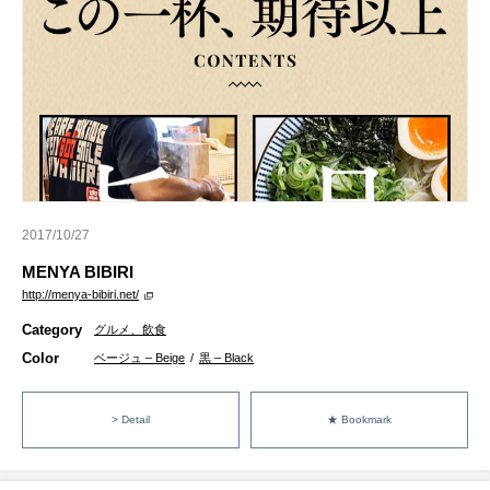
2017/10/27
MENYA BIBIRI
http://menya-bibiri.net/
Category
グルメ、飲食
Color
ベージュ – Beige
/
黒 – Black
> Detail
★ Bookmark