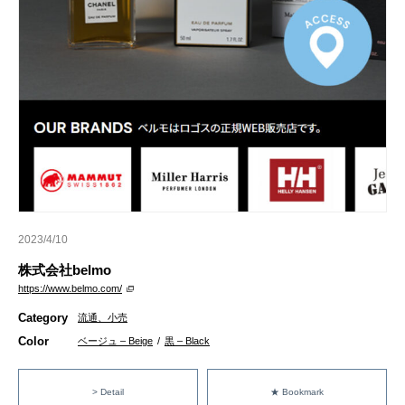
2023/4/10
株式会社belmo
https://www.belmo.com/
Category
流通、小売
Color
ベージュ – Beige
/
黒 – Black
> Detail
★ Bookmark