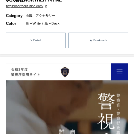
https://northern-nine.com/
Category
衣服、アクセサリー
Color
白 – White
/
黒 – Black
> Detail
★ Bookmark