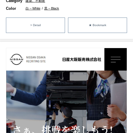
Category
建築、不動産
Color
白 – White
/
黒 – Black
> Detail
★ Bookmark