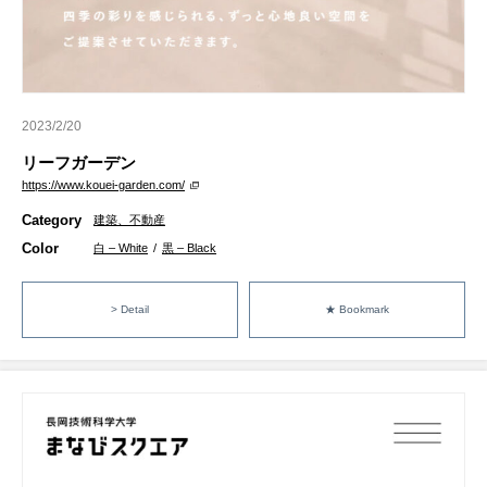
2023/2/20
リーフガーデン
https://www.kouei-garden.com/
Category
建築、不動産
Color
白 – White
/
黒 – Black
> Detail
★ Bookmark