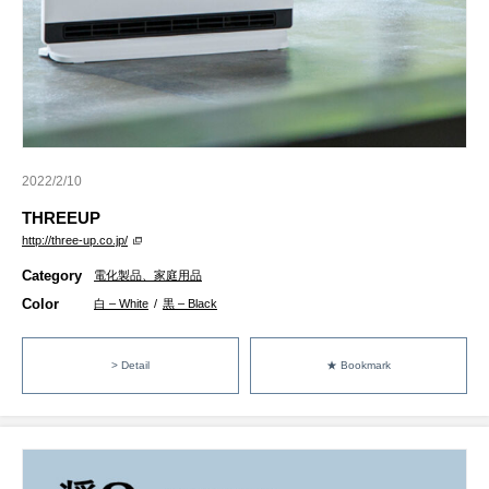
2022/2/10
THREEUP
http://three-up.co.jp/
Category
電化製品、家庭用品
Color
白 – White
/
黒 – Black
> Detail
★ Bookmark