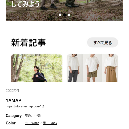
2022/9/1
YAMAP
https://store.yamap.com/
Category
流通、小売
Color
白 – White
/
黒 – Black