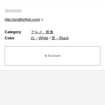
2014/2/10
http://andthefriet.com/
Category
グルメ、飲食
Color
白 – White
/
黒 – Black
★ Bookmark