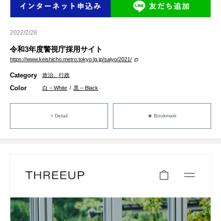
2022/2/28
令和3年度警視庁採用サイト
https://www.keishicho.metro.tokyo.lg.jp/saiyo/2021/
Category
政治、行政
Color
白 – White
/
黒 – Black
> Detail
★ Bookmark