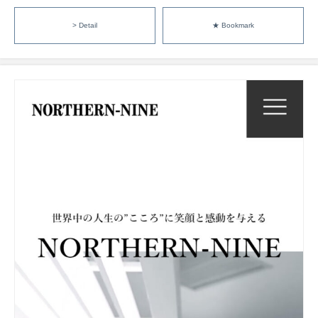
> Detail
★ Bookmark