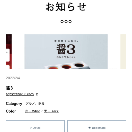
2022/2/4
醤3
https://shoyu3.com/
Category
グルメ、飲食
Color
白 – White
/
黒 – Black
> Detail
★ Bookmark