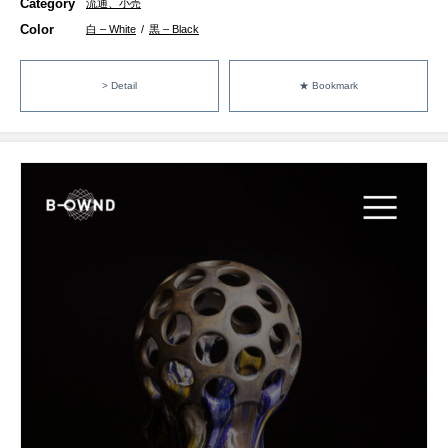
Category
流通、小売
Color
白 – White
/
黒 – Black
> Detail
★ Bookmark